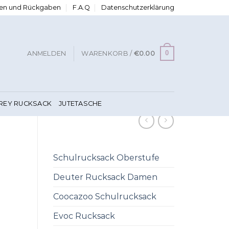
ngen und Rückgaben
F.A.Q
Datenschutzerklärung
0
ANMELDEN
WARENKORB /
€
0.00
FREY RUCKSACK
JUTETASCHE
Schulrucksack Oberstufe
Deuter Rucksack Damen
Coocazoo Schulrucksack
Evoc Rucksack