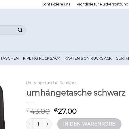
Kontaktiere uns
Richtlinie für Rückerstattu
 TASCHEN
KIPLING RUCKSACK
KAPTEN SON RUCKSACK
SURI 
Umhängetasche Schwarz
umhängetasche schwarz
43.00
27.00
€
€
umhängetasche schwarz Menge
IN DEN WARENKORB