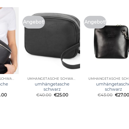
Angebot!
Angebot!
UMHÄNGETASCHE SCHWARZ
UMHÄNGETASCHE SCHWARZ
sche
umhängetasche
umhängetasch
schwarz
schwarz
.00
€
40.00
€
25.00
€
43.00
€
27.0