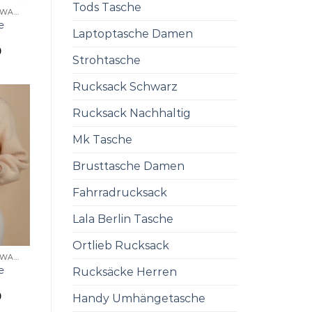
Tods Tasche
UMHÄNGETASCHE SCHWARZ
e
Laptoptasche Damen
0
Strohtasche
Rucksack Schwarz
Rucksack Nachhaltig
Mk Tasche
Brusttasche Damen
Fahrradrucksack
Lala Berlin Tasche
Ortlieb Rucksack
UMHÄNGETASCHE SCHWARZ
e
Rucksäcke Herren
0
Handy Umhängetasche