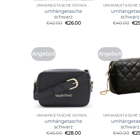
UMHÄNGETASCHE SCHWARZ
umhängetasche
umhängeta
schwarz
schwarz
€
42.00
€
26.00
€
40.00
€
2
Angebot!
Angebot!
UMHÄNGETASCHE SCHWARZ
umhängetasche
umhängeta
schwarz
schwarz
€
45.00
€
28.00
€
40.00
€
2