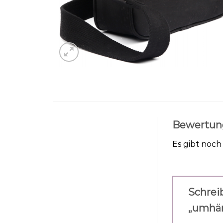
Bewertun
Es gibt noc
Schrei
„umhän