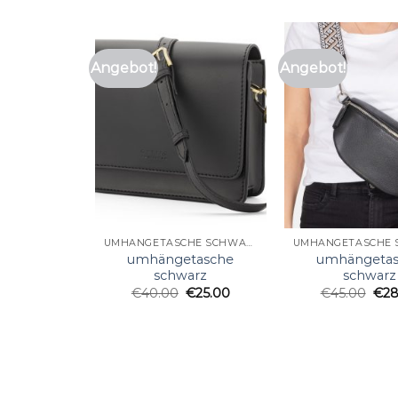
Angebot!
Angebot!
UMHÄNGETASCHE SCHWARZ
umhängetasche
umhängeta
schwarz
schwarz
€
40.00
€
25.00
€
45.00
€
28