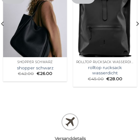
SHOPPER SCHWARZ
ROLLTOP RUCKSACK WASSERDICHT
rolltop rucksack
shopper schwarz
wasserdicht
€
42.00
€
26.00
€
45.00
€
28.00
Versanddetails