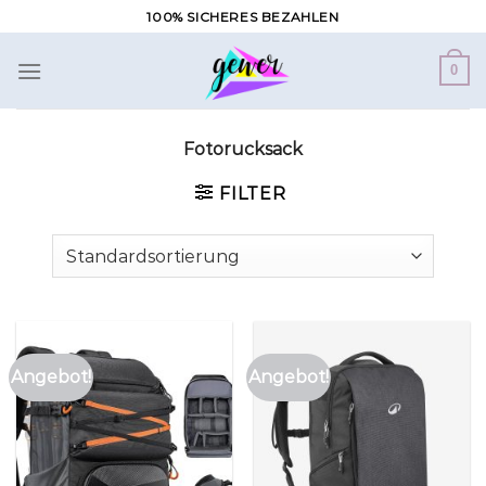
Zum
100% SICHERES BEZAHLEN
Inhalt
springen
0
Fotorucksack
FILTER
Angebot!
Angebot!