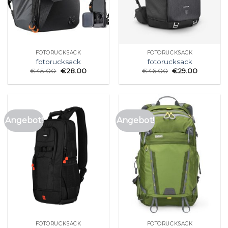
FOTORUCKSACK
FOTORUCKSACK
fotorucksack
fotorucksack
€
45.00
€
28.00
€
46.00
€
29.00
Angebot!
Angebot!
FOTORUCKSACK
FOTORUCKSACK