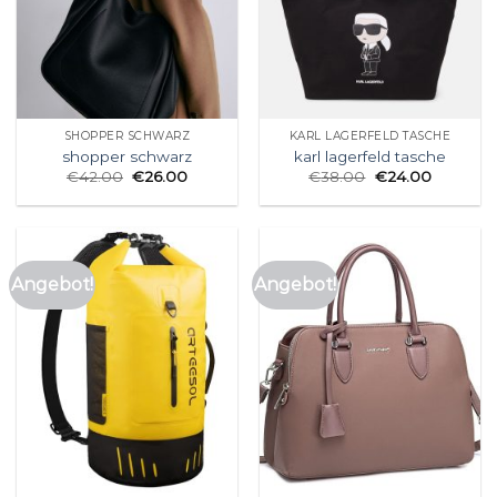
SHOPPER SCHWARZ
KARL LAGERFELD TASCHE
shopper schwarz
karl lagerfeld tasche
€
42.00
€
26.00
€
38.00
€
24.00
Angebot!
Angebot!