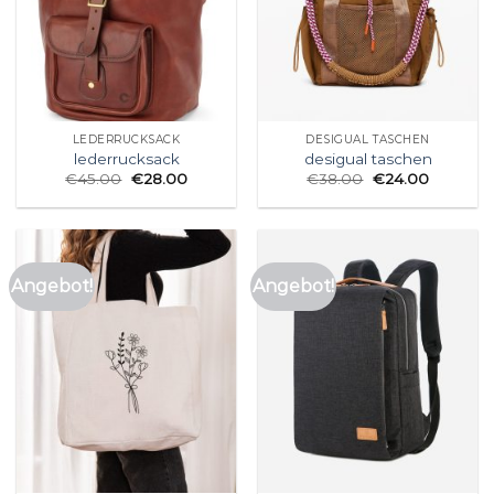
LEDERRUCKSACK
DESIGUAL TASCHEN
lederrucksack
desigual taschen
€
45.00
€
28.00
€
38.00
€
24.00
Angebot!
Angebot!