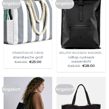
Angebot!
Angebot!
STRANDTASCHE GROSS
ROLLTOP RUCKSACK WASSERDICHT
rolltop rucksack
strandtasche groß
wasserdicht
€
40.00
€
25.00
€
45.00
€
28.00
Angebot!
Angebot!