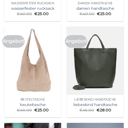
WASSERFESTER RUCKSACK
DAMEN HANDTASCHE
wasserfester rucksack
damen handtasche
€
40.00
€
25.00
€
40.00
€
25.00
Angebot!
Angebot!
BEUTELTASCHE
LIEBESKIND HANDTASCHE
beuteltasche
liebeskind handtasche
€
40.00
€
25.00
€
45.00
€
28.00