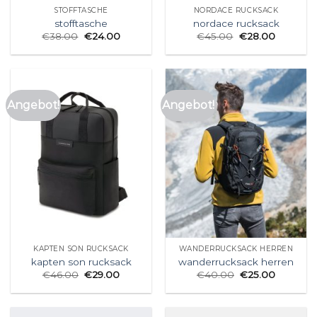
STOFFTASCHE
NORDACE RUCKSACK
stofftasche
nordace rucksack
€
38.00
€
24.00
€
45.00
€
28.00
Angebot!
Angebot!
KAPTEN SON RUCKSACK
WANDERRUCKSACK HERREN
kapten son rucksack
wanderrucksack herren
€
46.00
€
29.00
€
40.00
€
25.00