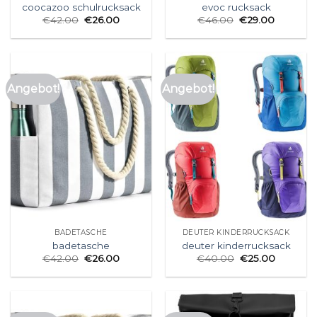
coocazoo schulrucksack
evoc rucksack
€
42.00
€
26.00
€
46.00
€
29.00
Angebot!
Angebot!
BADETASCHE
DEUTER KINDERRUCKSACK
badetasche
deuter kinderrucksack
€
42.00
€
26.00
€
40.00
€
25.00