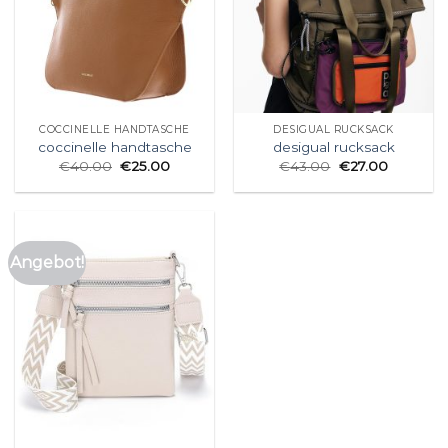
COCCINELLE HANDTASCHE
DESIGUAL RUCKSACK
coccinelle handtasche
desigual rucksack
€
40.00
€
25.00
€
43.00
€
27.00
Angebot!