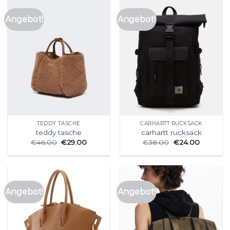
Angebot!
Angebot!
TEDDY TASCHE
CARHARTT RUCKSACK
teddy tasche
carhartt rucksack
€
46.00
€
29.00
€
38.00
€
24.00
Angebot!
Angebot!