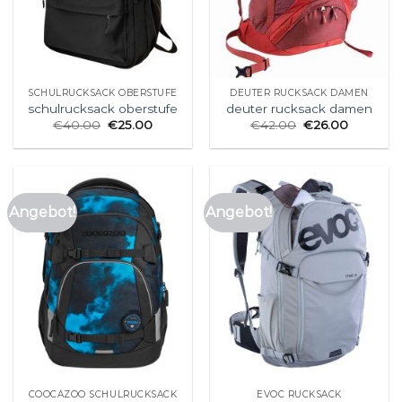
SCHULRUCKSACK OBERSTUFE
DEUTER RUCKSACK DAMEN
schulrucksack oberstufe
deuter rucksack damen
€
40.00
€
25.00
€
42.00
€
26.00
Angebot!
Angebot!
COOCAZOO SCHULRUCKSACK
EVOC RUCKSACK