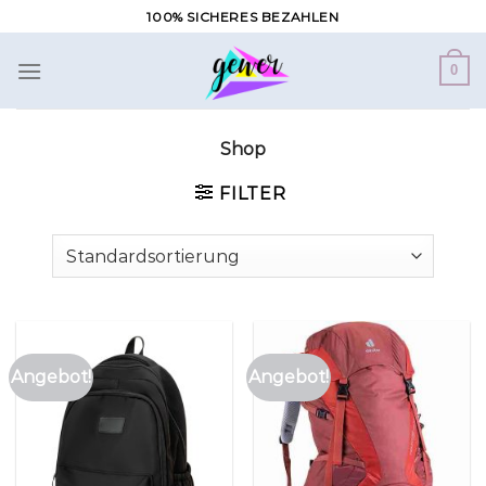
Zum
100% SICHERES BEZAHLEN
Inhalt
springen
0
Shop
FILTER
Angebot!
Angebot!