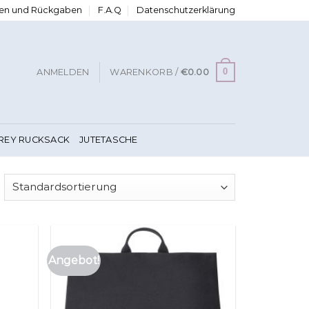
ngen und Rückgaben
F.A.Q
Datenschutzerklärung
0
ANMELDEN
WARENKORB /
€
0.00
FREY RUCKSACK
JUTETASCHE
Angebot!