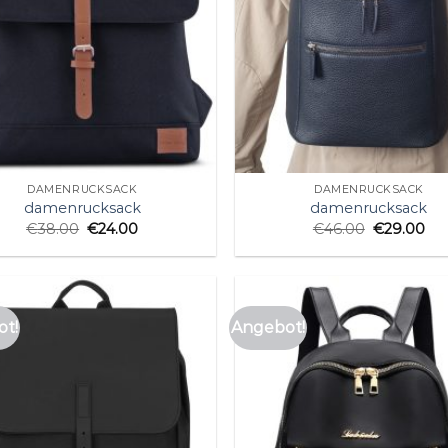
DAMENRUCKSACK
DAMENRUCKSACK
damenrucksack
damenrucksack
€
38.00
€
24.00
€
46.00
€
29.00
t!
Angebot!