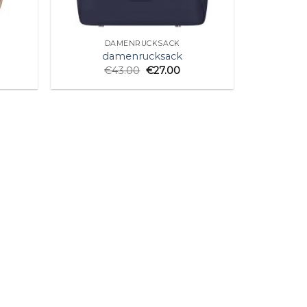
DAMENRUCKSACK
damenrucksack
€
43.00
€
27.00