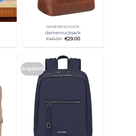
DAMENRUCKSACK
damenrucksack
€
46.00
€
29.00
Angebot!