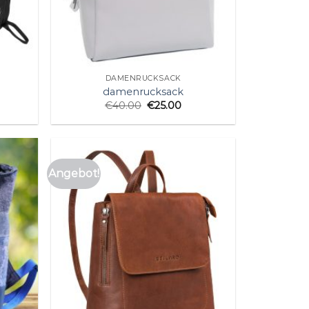
DAMENRUCKSACK
damenrucksack
€
40.00
€
25.00
Angebot!