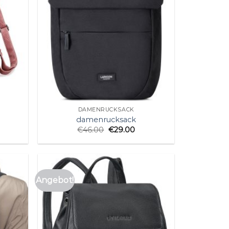
DAMENRUCKSACK
damenrucksack
€
46.00
€
29.00
Angebot!