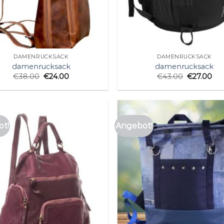
DAMENRUCKSACK
DAMENRUCKSACK
damenrucksack
damenrucksack
€
38.00
€
24.00
€
43.00
€
27.00
t!
Angebot!