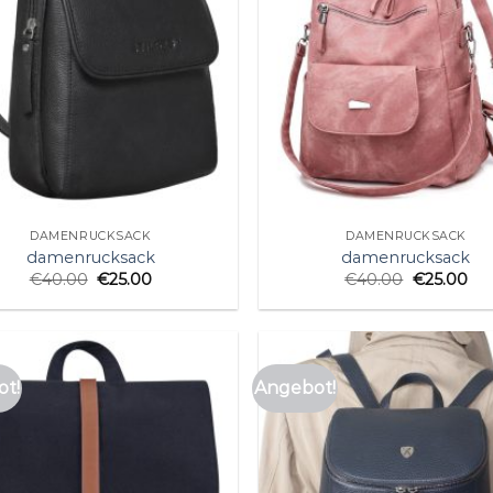
DAMENRUCKSACK
DAMENRUCKSACK
damenrucksack
damenrucksack
€
40.00
€
25.00
€
40.00
€
25.00
t!
Angebot!