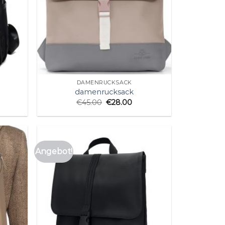
DAMENRUCKSACK
damenrucksack
€
45.00
€
28.00
Angebot!