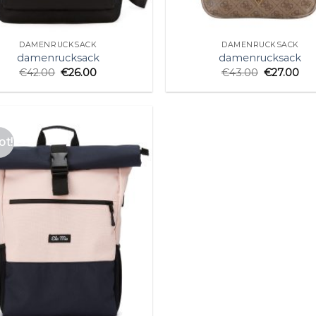
DAMENRUCKSACK
DAMENRUCKSACK
damenrucksack
damenrucksack
€
42.00
€
26.00
€
43.00
€
27.00
t!