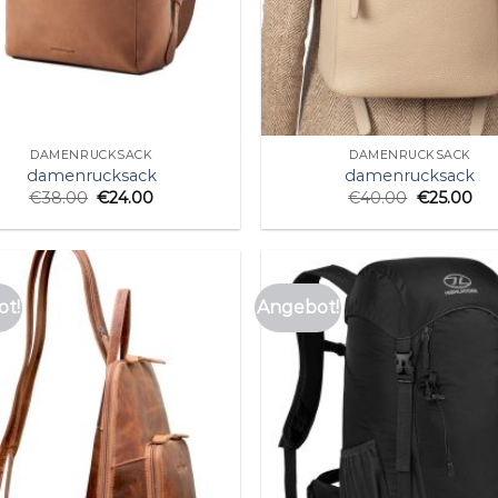
DAMENRUCKSACK
DAMENRUCKSACK
damenrucksack
damenrucksack
€
38.00
€
24.00
€
40.00
€
25.00
t!
Angebot!