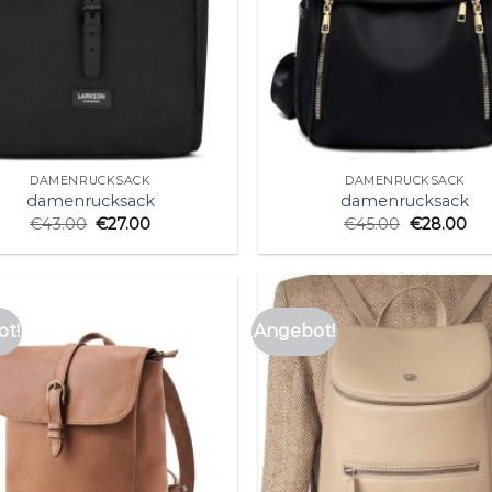
DAMENRUCKSACK
DAMENRUCKSACK
damenrucksack
damenrucksack
€
43.00
€
27.00
€
45.00
€
28.00
t!
Angebot!