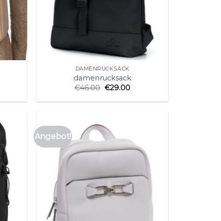
DAMENRUCKSACK
damenrucksack
€
46.00
€
29.00
Angebot!