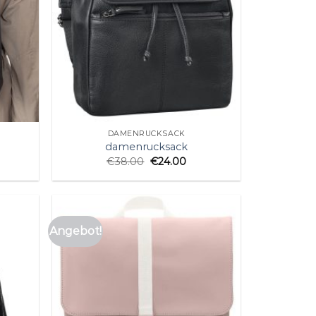
DAMENRUCKSACK
damenrucksack
€
38.00
€
24.00
Angebot!