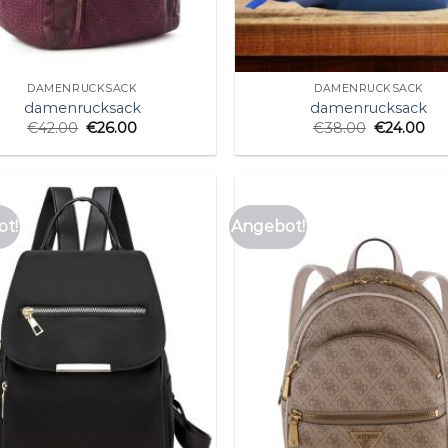
DAMENRUCKSACK
DAMENRUCKSACK
damenrucksack
damenrucksack
€
42.00
€
26.00
€
38.00
€
24.00
t!
Angebot!