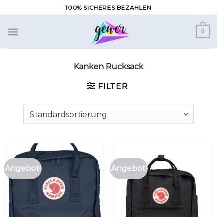
Zum
100% SICHERES BEZAHLEN
Inhalt
springen
0
Kanken Rucksack
FILTER
Angebot!
Angebot!