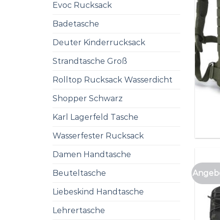
Evoc Rucksack
Badetasche
Deuter Kinderrucksack
Strandtasche Groß
Rolltop Rucksack Wasserdicht
Shopper Schwarz
Karl Lagerfeld Tasche
Wasserfester Rucksack
Damen Handtasche
Angebo
Beuteltasche
Liebeskind Handtasche
Lehrertasche