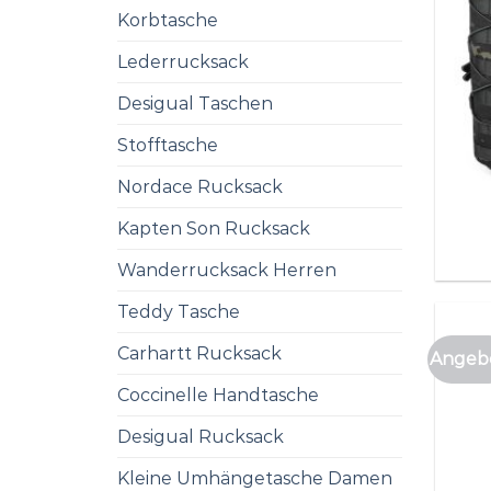
Korbtasche
Lederrucksack
Desigual Taschen
Stofftasche
Nordace Rucksack
Kapten Son Rucksack
Wanderrucksack Herren
Teddy Tasche
Carhartt Rucksack
Angebo
Coccinelle Handtasche
Desigual Rucksack
Kleine Umhängetasche Damen