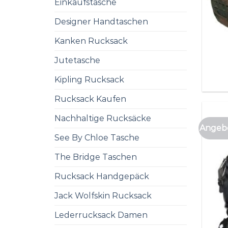
Einkaufstasche
Designer Handtaschen
Kanken Rucksack
Jutetasche
Kipling Rucksack
Rucksack Kaufen
Nachhaltige Rucksäcke
Angebo
See By Chloe Tasche
The Bridge Taschen
Rucksack Handgepäck
Jack Wolfskin Rucksack
Lederrucksack Damen