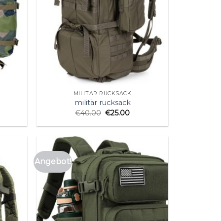
MILITÄR RUCKSACK
militär rucksack
€
40.00
€
25.00
Angebot!