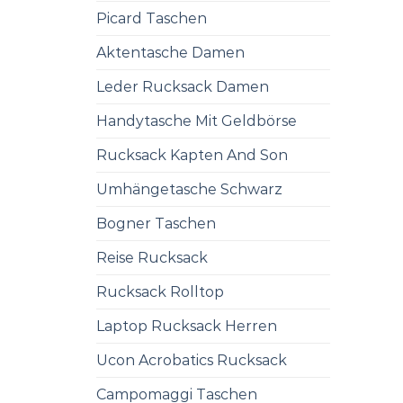
Picard Taschen
Aktentasche Damen
Leder Rucksack Damen
Handytasche Mit Geldbörse
Rucksack Kapten And Son
Umhängetasche Schwarz
Bogner Taschen
Reise Rucksack
Rucksack Rolltop
Laptop Rucksack Herren
Ucon Acrobatics Rucksack
Campomaggi Taschen