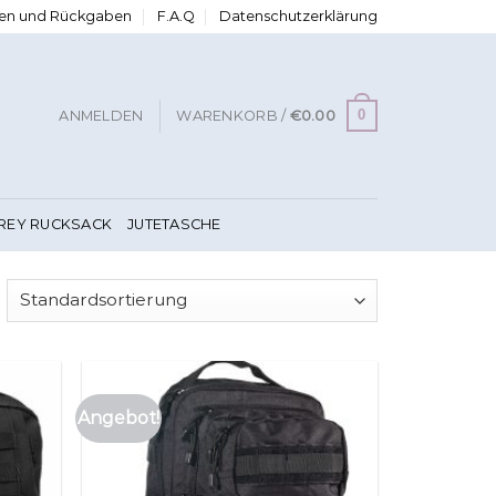
ngen und Rückgaben
F.A.Q
Datenschutzerklärung
0
ANMELDEN
WARENKORB /
€
0.00
FREY RUCKSACK
JUTETASCHE
Angebot!