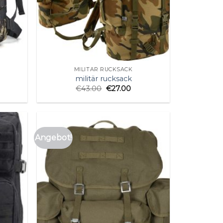
MILITÄR RUCKSACK
militär rucksack
€
43.00
€
27.00
Angebot!