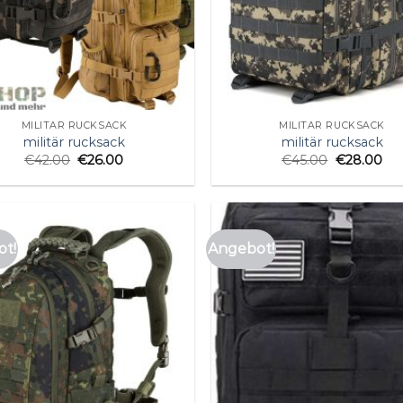
MILITÄR RUCKSACK
MILITÄR RUCKSACK
militär rucksack
militär rucksack
€
42.00
€
26.00
€
45.00
€
28.00
t!
Angebot!