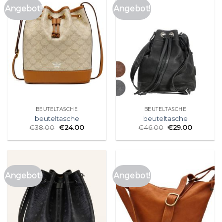
Angebot!
Angebot!
BEUTELTASCHE
BEUTELTASCHE
beuteltasche
beuteltasche
€
38.00
€
24.00
€
46.00
€
29.00
Angebot!
Angebot!