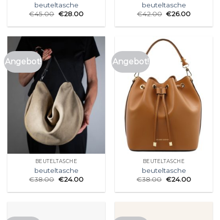
beuteltasche
beuteltasche
€
45.00
€
28.00
€
42.00
€
26.00
Angebot!
Angebot!
BEUTELTASCHE
BEUTELTASCHE
beuteltasche
beuteltasche
€
38.00
€
24.00
€
38.00
€
24.00