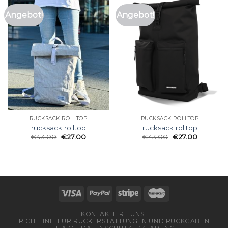
Angebot!
Angebot!
RUCKSACK ROLLTOP
RUCKSACK ROLLTOP
rucksack rolltop
rucksack rolltop
€
43.00
€
27.00
€
43.00
€
27.00
KONTAKTIERE UNS
RICHTLINIE FÜR RÜCKERSTATTUNGEN UND RÜCKGABEN