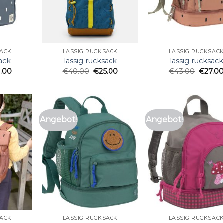
SACK
LÄSSIG RUCKSACK
LÄSSIG RUCKSAC
sack
lässig rucksack
lässig rucksack
.00
€
40.00
€
25.00
€
43.00
€
27.0
Angebot!
Angebot!
SACK
LÄSSIG RUCKSACK
LÄSSIG RUCKSAC