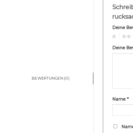
Schreib
rucksa
Deine B
1
2
Deine B
BEWERTUNGEN (0)
Name
*
Name