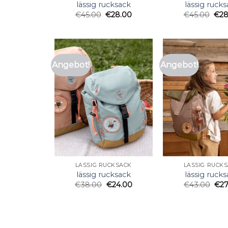
lässig rucksack
lässig ruck
€
45.00
€
28.00
€
45.00
€
28
Angebot!
Angebot!
LÄSSIG RUCKSACK
LÄSSIG RUCK
lässig rucksack
lässig ruck
€
38.00
€
24.00
€
43.00
€
2