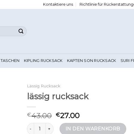
Kontaktiere uns
Richtlinie für Rückerstattu
 TASCHEN
KIPLING RUCKSACK
KAPTEN SON RUCKSACK
SURI 
Lässig Rucksack
lässig rucksack
43.00
27.00
€
€
lässig rucksack Menge
IN DEN WARENKORB