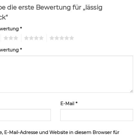
e die erste Bewertung für „lässig
ck“
ewertung
*
3
4
5
ewertung
*
E-Mail
*
, E-Mail-Adresse und Website in diesem Browser für