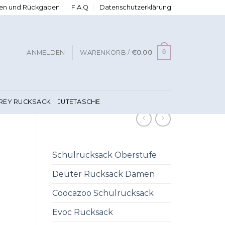
ngen und Rückgaben
F.A.Q
Datenschutzerklärung
0
ANMELDEN
WARENKORB /
€
0.00
FREY RUCKSACK
JUTETASCHE
Schulrucksack Oberstufe
Deuter Rucksack Damen
Coocazoo Schulrucksack
Evoc Rucksack