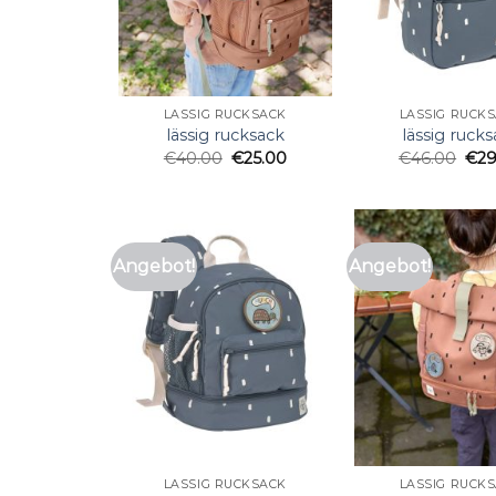
LÄSSIG RUCKSACK
LÄSSIG RUCK
lässig rucksack
lässig ruck
€
40.00
€
25.00
€
46.00
€
29
Angebot!
Angebot!
LÄSSIG RUCKSACK
LÄSSIG RUCK