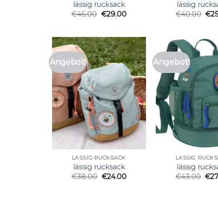
lässig rucksack
lässig ruck
€
46.00
€
29.00
€
40.00
€
2
Angebot!
Angebot!
LÄSSIG RUCKSACK
LÄSSIG RUCK
lässig rucksack
lässig ruck
€
38.00
€
24.00
€
43.00
€
2