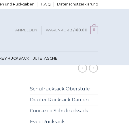
ngen und Rückgaben
F.A.Q
Datenschutzerklärung
0
ANMELDEN
WARENKORB /
€
0.00
FREY RUCKSACK
JUTETASCHE
Schulrucksack Oberstufe
Deuter Rucksack Damen
Coocazoo Schulrucksack
Evoc Rucksack