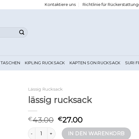
Kontaktiere uns
Richtlinie für Rückerstattu
 TASCHEN
KIPLING RUCKSACK
KAPTEN SON RUCKSACK
SURI 
Lässig Rucksack
lässig rucksack
43.00
27.00
€
€
lässig rucksack Menge
IN DEN WARENKORB