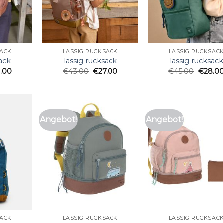
SACK
LÄSSIG RUCKSACK
LÄSSIG RUCKSAC
sack
lässig rucksack
lässig rucksack
.00
€
43.00
€
27.00
€
45.00
€
28.0
Angebot!
Angebot!
SACK
LÄSSIG RUCKSACK
LÄSSIG RUCKSAC