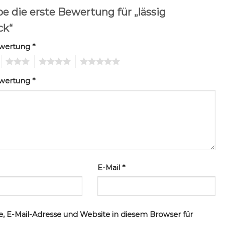
e die erste Bewertung für „lässig
ck“
ewertung
*
3
4
5
ewertung
*
E-Mail
*
, E-Mail-Adresse und Website in diesem Browser für