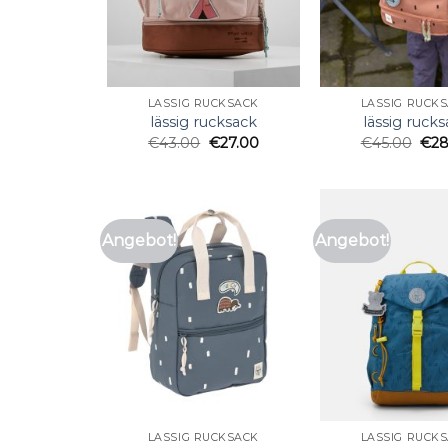
LÄSSIG RUCKSACK
LÄSSIG RUCK
lässig rucksack
lässig ruck
€
43.00
€
27.00
€
45.00
€
28
Angebot!
Angebot!
LÄSSIG RUCKSACK
LÄSSIG RUCK