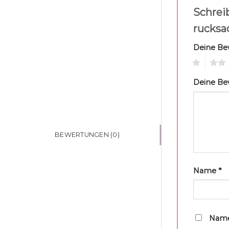
Schreib
rucksa
Deine B
1
2
Deine B
BEWERTUNGEN (0)
Name
*
Name