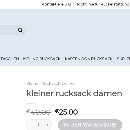
Kontaktiere uns
Richtlinie für Rückerstattu
 TASCHEN
KIPLING RUCKSACK
KAPTEN SON RUCKSACK
SURI 
Kleiner Rucksack Damen
kleiner rucksack damen
40.00
25.00
€
€
kleiner rucksack damen Menge
IN DEN WARENKORB