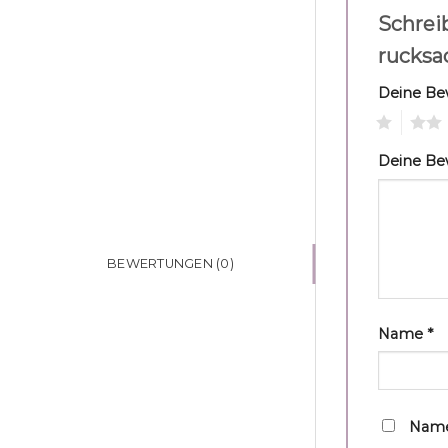
Schrei
rucksa
Deine B
1
2
Deine B
BEWERTUNGEN (0)
Name
*
Name