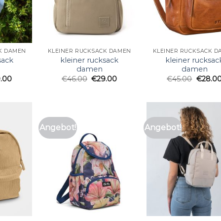
K DAMEN
KLEINER RUCKSACK DAMEN
KLEINER RUCKSACK D
sack
kleiner rucksack
kleiner rucksac
damen
damen
.00
€
46.00
€
29.00
€
45.00
€
28.0
Angebot!
Angebot!