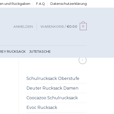
ngen und Rückgaben
F.A.Q
Datenschutzerklärung
0
ANMELDEN
WARENKORB /
€
0.00
FREY RUCKSACK
JUTETASCHE
Schulrucksack Oberstufe
Deuter Rucksack Damen
Coocazoo Schulrucksack
Evoc Rucksack