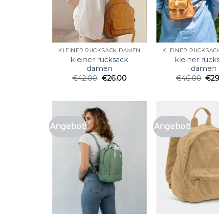
KLEINER RUCKSACK DAMEN
KLEINER RUCKSAC
kleiner rucksack
kleiner ruck
damen
damen
€
42.00
€
26.00
€
46.00
€
29
Angebot!
Angebot!