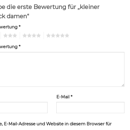
be die erste Bewertung für „kleiner
ck damen“
ewertung
*
3
4
5
ewertung
*
E-Mail
*
, E-Mail-Adresse und Website in diesem Browser für