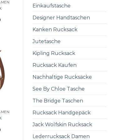
AMEN
Einkaufstasche
k
Designer Handtaschen
0
Kanken Rucksack
Jutetasche
Kipling Rucksack
Rucksack Kaufen
Nachhaltige Rucksäcke
See By Chloe Tasche
The Bridge Taschen
Rucksack Handgepäck
AMEN
k
Jack Wolfskin Rucksack
0
Lederrucksack Damen