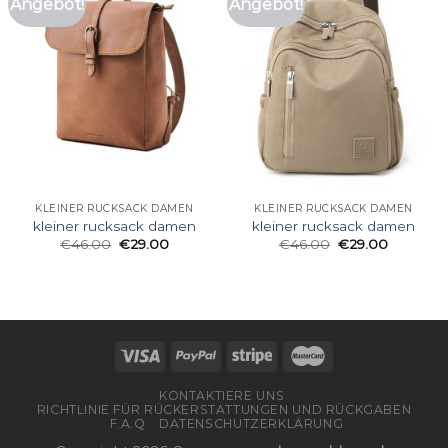
Angebot!
Angebot!
KLEINER RUCKSACK DAMEN
KLEINER RUCKSACK DAMEN
kleiner rucksack damen
kleiner rucksack damen
€
46.00
€
29.00
€
46.00
€
29.00
KONTAKTIERE UNS
RICHTLINIE FÜR RÜCKERSTATTUNGEN UND RÜCKGABEN
F.A.Q
DATENSCHUTZERKLÄRUNG