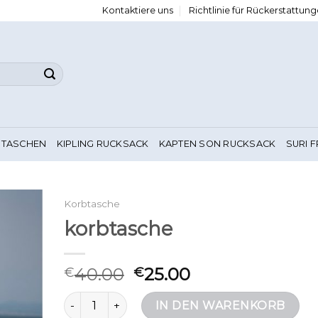
Kontaktiere uns
Richtlinie für Rückerstattu
 TASCHEN
KIPLING RUCKSACK
KAPTEN SON RUCKSACK
SURI 
Korbtasche
korbtasche
40.00
25.00
€
€
korbtasche Menge
IN DEN WARENKORB