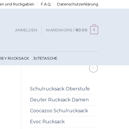
ngen und Rückgaben
F.A.Q
Datenschutzerklärung
0
ANMELDEN
WARENKORB /
€
0.00
FREY RUCKSACK
JUTETASCHE
Schulrucksack Oberstufe
Deuter Rucksack Damen
Coocazoo Schulrucksack
Evoc Rucksack