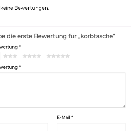
h keine Bewertungen.
be die erste Bewertung für „korbtasche“
ewertung
*
3
4
5
ewertung
*
E-Mail
*