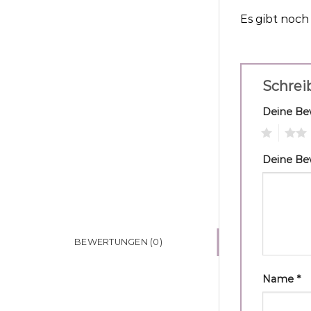
Es gibt noc
Schrei
Deine B
1
2
Deine B
BEWERTUNGEN (0)
Name
*