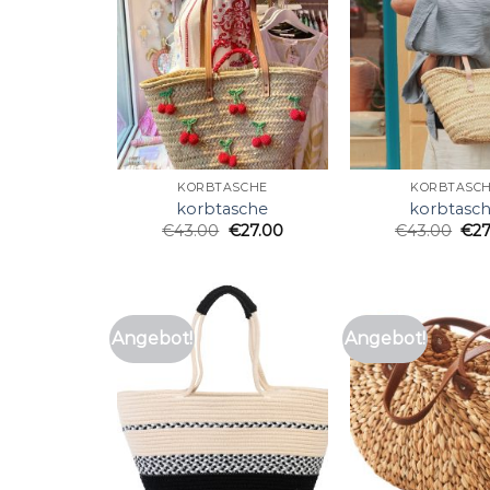
KORBTASCHE
KORBTASC
korbtasche
korbtasc
€
43.00
€
27.00
€
43.00
€
2
Angebot!
Angebot!