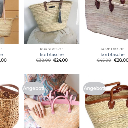
HE
KORBTASCHE
KORBTASCHE
he
korbtasche
korbtasche
7.00
€
38.00
€
24.00
€
45.00
€
28.0
Angebot!
Angebot!