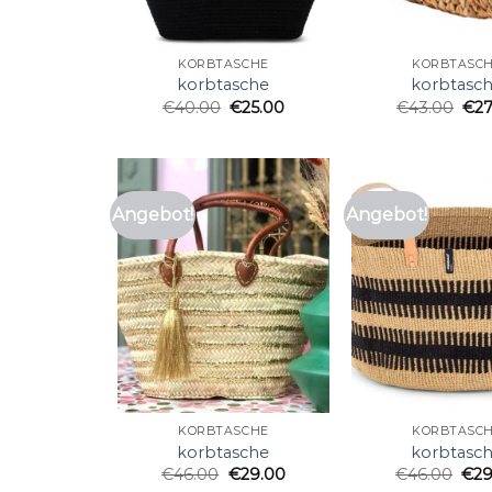
KORBTASCHE
KORBTASC
korbtasche
korbtasc
€
40.00
€
25.00
€
43.00
€
2
Angebot!
Angebot!
KORBTASCHE
KORBTASC
korbtasche
korbtasc
€
46.00
€
29.00
€
46.00
€
29