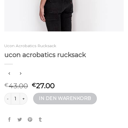
Ucon Acrobatics Rucksack
ucon acrobatics rucksack
43.00
27.00
€
€
ucon acrobatics rucksack Menge
IN DEN WARENKORB