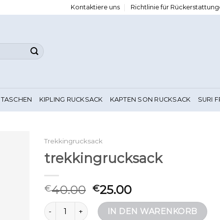
Kontaktiere uns
Richtlinie für Rückerstattu
 TASCHEN
KIPLING RUCKSACK
KAPTEN SON RUCKSACK
SURI 
Trekkingrucksack
trekkingrucksack
40.00
25.00
€
€
trekkingrucksack Menge
IN DEN WARENKORB