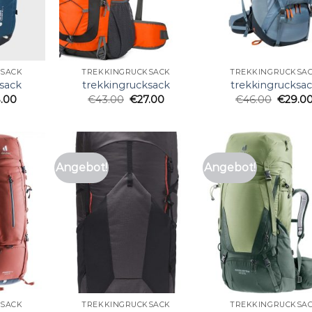
KSACK
TREKKINGRUCKSACK
TREKKINGRUCKSA
sack
trekkingrucksack
trekkingrucksa
.00
€
43.00
€
27.00
€
46.00
€
29.0
Angebot!
Angebot!
KSACK
TREKKINGRUCKSACK
TREKKINGRUCKSA