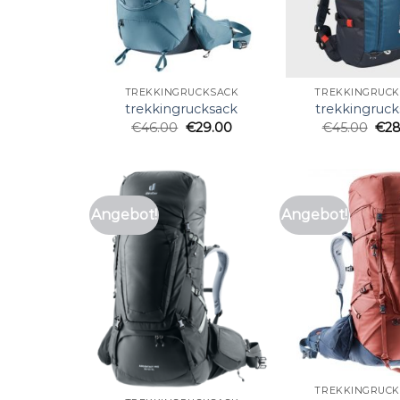
TREKKINGRUCKSACK
TREKKINGRUC
trekkingrucksack
trekkingruck
€
46.00
€
29.00
€
45.00
€
28
Angebot!
Angebot!
TREKKINGRUC