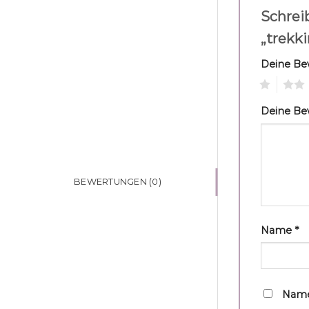
Schrei
„trekk
Deine B
1
2
Deine B
BEWERTUNGEN (0)
Name
*
Name