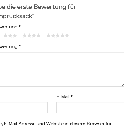
be die erste Bewertung für
ingrucksack“
ewertung
*
3
4
5
ewertung
*
E-Mail
*
, E-Mail-Adresse und Website in diesem Browser für