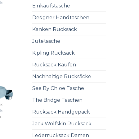
ck
Einkaufstasche
0
Designer Handtaschen
Kanken Rucksack
Jutetasche
Kipling Rucksack
Rucksack Kaufen
Nachhaltige Rucksäcke
See By Chloe Tasche
The Bridge Taschen
CK
ck
Rucksack Handgepäck
0
Jack Wolfskin Rucksack
Lederrucksack Damen