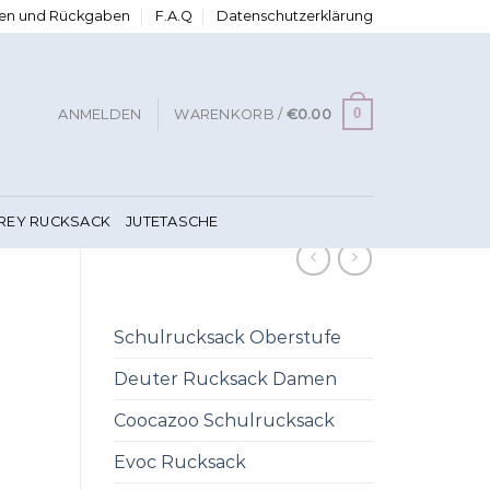
ngen und Rückgaben
F.A.Q
Datenschutzerklärung
0
ANMELDEN
WARENKORB /
€
0.00
FREY RUCKSACK
JUTETASCHE
Schulrucksack Oberstufe
Deuter Rucksack Damen
Coocazoo Schulrucksack
Evoc Rucksack