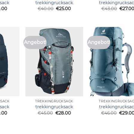
sack
trekkingrucksack
trekkingrucksa
.00
€
40.00
€
25.00
€
43.00
€
27.0
Angebot!
Angebot!
KSACK
TREKKINGRUCKSACK
TREKKINGRUCKSA
sack
trekkingrucksack
trekkingrucksa
.00
€
45.00
€
28.00
€
46.00
€
29.0