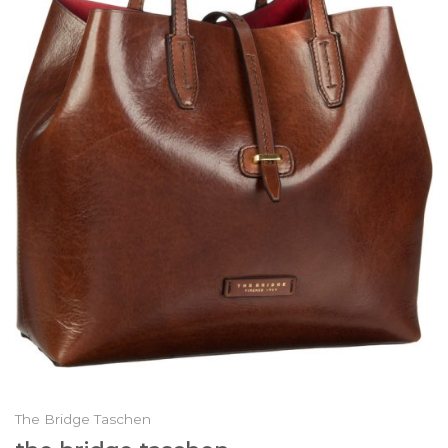
The Bridge Taschen