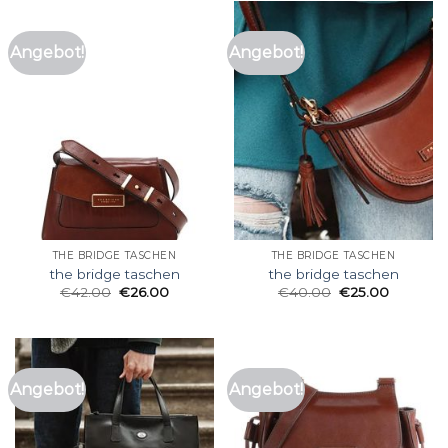
Angebot!
Angebot!
THE BRIDGE TASCHEN
THE BRIDGE TASCHEN
the bridge taschen
the bridge taschen
€
42.00
€
26.00
€
40.00
€
25.00
Angebot!
Angebot!