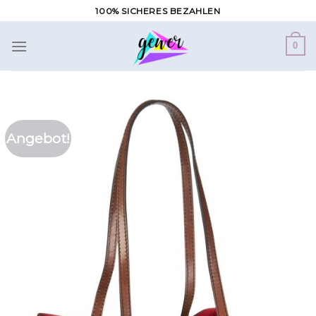
Zum
100% SICHERES BEZAHLEN
Inhalt
springen
0
Angebot!