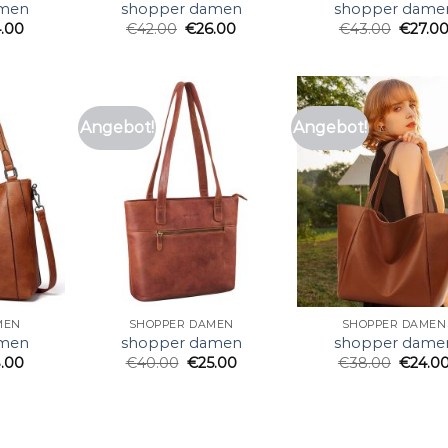
amen
shopper damen
shopper dame
4.00
€
42.00
€
26.00
€
43.00
€
27.0
Angebot!
Angebot!
MEN
SHOPPER DAMEN
SHOPPER DAMEN
amen
shopper damen
shopper dame
.00
€
40.00
€
25.00
€
38.00
€
24.0