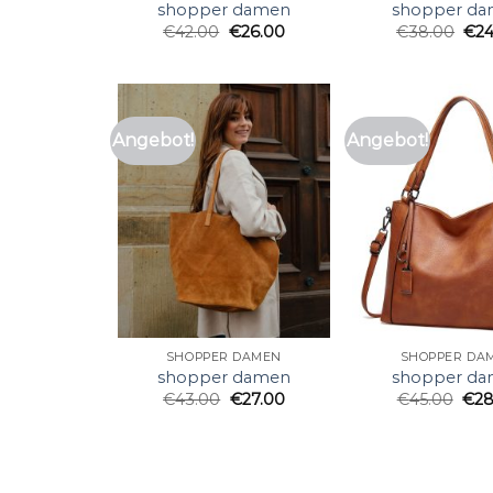
shopper damen
shopper d
€
42.00
€
26.00
€
38.00
€
2
Angebot!
Angebot!
SHOPPER DAMEN
SHOPPER DA
shopper damen
shopper d
€
43.00
€
27.00
€
45.00
€
28