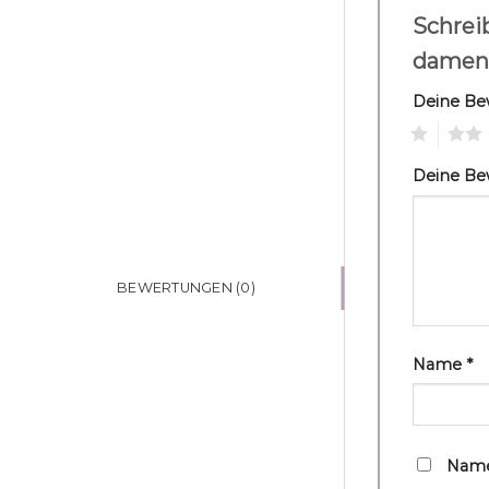
Schrei
damen
Deine B
1
2
Deine B
BEWERTUNGEN (0)
Name
*
Name