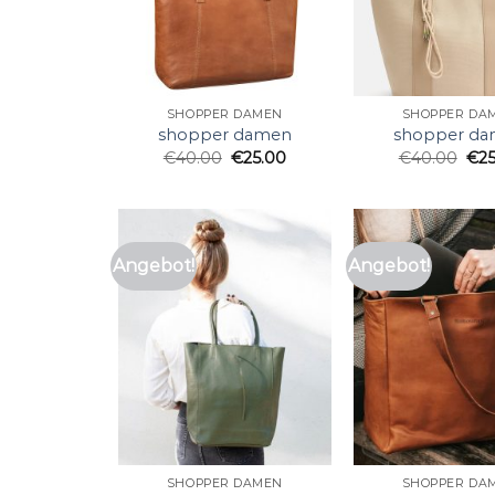
SHOPPER DAMEN
SHOPPER DA
shopper damen
shopper d
€
40.00
€
25.00
€
40.00
€
2
Angebot!
Angebot!
SHOPPER DAMEN
SHOPPER DA