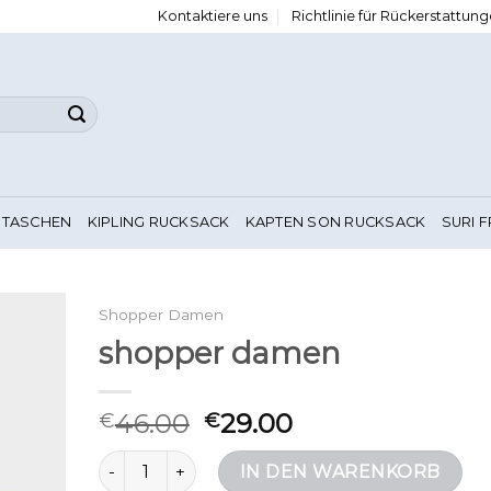
Kontaktiere uns
Richtlinie für Rückerstattu
 TASCHEN
KIPLING RUCKSACK
KAPTEN SON RUCKSACK
SURI 
Shopper Damen
shopper damen
46.00
29.00
€
€
shopper damen Menge
IN DEN WARENKORB