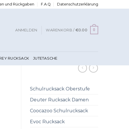
ngen und Rückgaben
F.A.Q
Datenschutzerklärung
0
ANMELDEN
WARENKORB /
€
0.00
FREY RUCKSACK
JUTETASCHE
Schulrucksack Oberstufe
Deuter Rucksack Damen
Coocazoo Schulrucksack
Evoc Rucksack