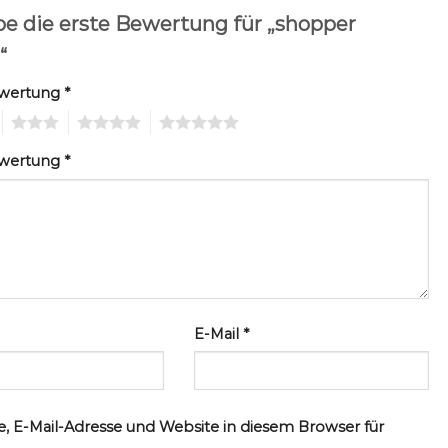
be die erste Bewertung für „shopper
“
ewertung
*
3
4
5
ewertung
*
E-Mail
*
, E-Mail-Adresse und Website in diesem Browser für