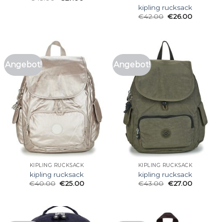
kipling rucksack
€
42.00
€
26.00
Angebot!
Angebot!
KIPLING RUCKSACK
KIPLING RUCKSACK
kipling rucksack
kipling rucksack
€
40.00
€
25.00
€
43.00
€
27.00