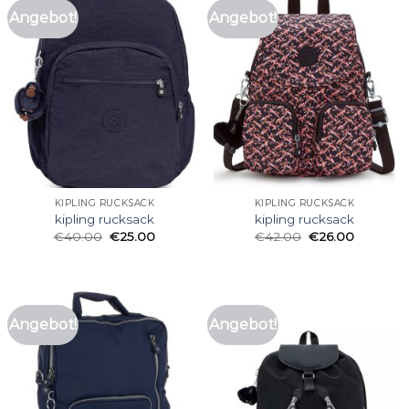
Angebot!
Angebot!
KIPLING RUCKSACK
KIPLING RUCKSACK
kipling rucksack
kipling rucksack
€
40.00
€
25.00
€
42.00
€
26.00
Angebot!
Angebot!