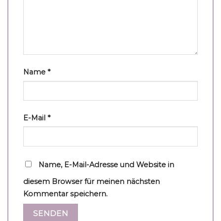
Name
*
E-Mail
*
Name, E-Mail-Adresse und Website in
diesem Browser für meinen nächsten
Kommentar speichern.