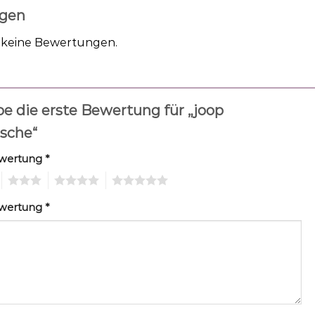
gen
h keine Bewertungen.
be die erste Bewertung für „joop
sche“
ewertung
*
3
4
5
ewertung
*