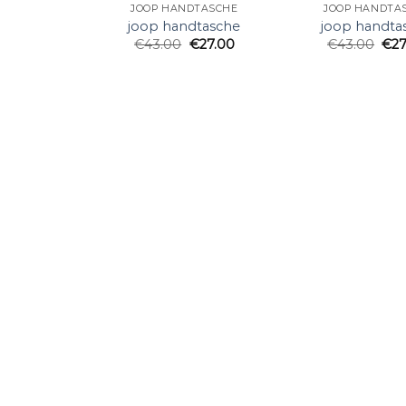
JOOP HANDTASCHE
JOOP HANDTA
joop handtasche
joop handta
€
43.00
€
27.00
€
43.00
€
2