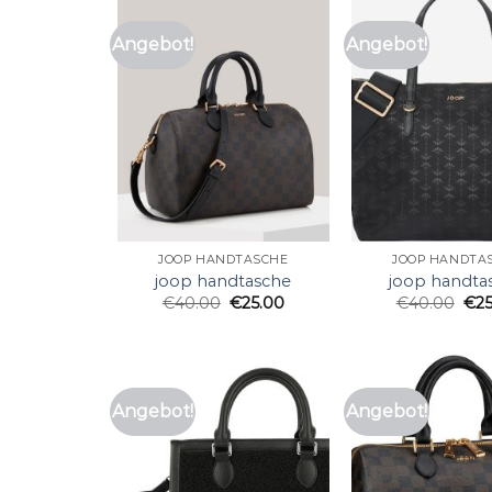
Angebot!
Angebot!
JOOP HANDTASCHE
JOOP HANDTA
joop handtasche
joop handta
€
40.00
€
25.00
€
40.00
€
2
Angebot!
Angebot!