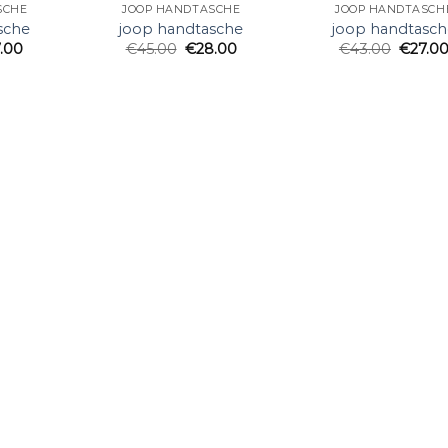
SCHE
JOOP HANDTASCHE
JOOP HANDTASCH
sche
joop handtasche
joop handtasch
7.00
€
45.00
€
28.00
€
43.00
€
27.0