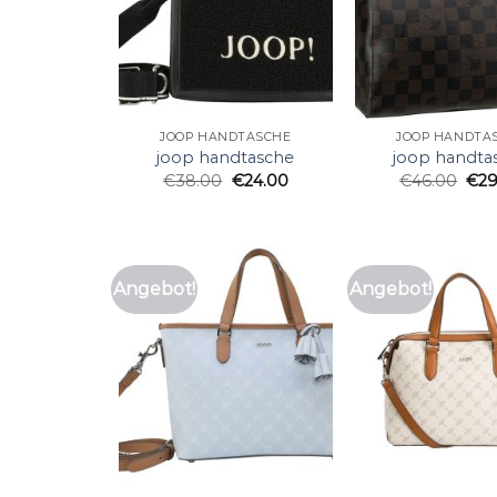
JOOP HANDTASCHE
JOOP HANDTA
joop handtasche
joop handta
€
38.00
€
24.00
€
46.00
€
29
Angebot!
Angebot!