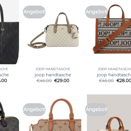
Angebot!
Angebot!
SCHE
JOOP HANDTASCHE
JOOP HANDTASCH
sche
joop handtasche
joop handtasch
5.00
€
46.00
€
29.00
€
45.00
€
28.0
Angebot!
Angebot!