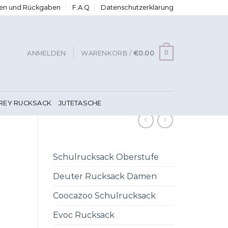
ngen und Rückgaben
F.A.Q
Datenschutzerklärung
0
ANMELDEN
WARENKORB /
€
0.00
FREY RUCKSACK
JUTETASCHE
Schulrucksack Oberstufe
Deuter Rucksack Damen
Coocazoo Schulrucksack
Evoc Rucksack