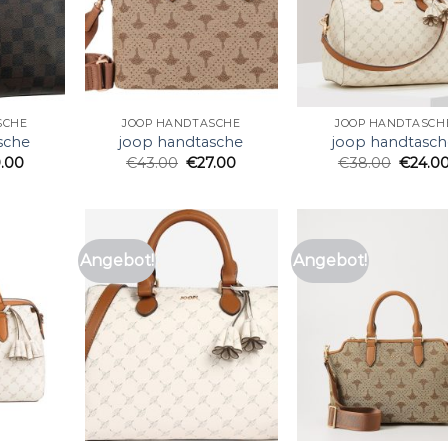
SCHE
JOOP HANDTASCHE
JOOP HANDTASCH
sche
joop handtasche
joop handtasch
.00
€
43.00
€
27.00
€
38.00
€
24.0
Angebot!
Angebot!