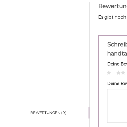
Bewertun
Es gibt noc
Schrei
handta
Deine B
1
2
Deine B
BEWERTUNGEN (0)