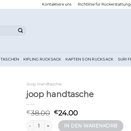
Kontaktiere uns
Richtlinie für Rückerstattu
 TASCHEN
KIPLING RUCKSACK
KAPTEN SON RUCKSACK
SURI 
Joop Handtasche
joop handtasche
38.00
24.00
€
€
joop handtasche Menge
IN DEN WARENKORB