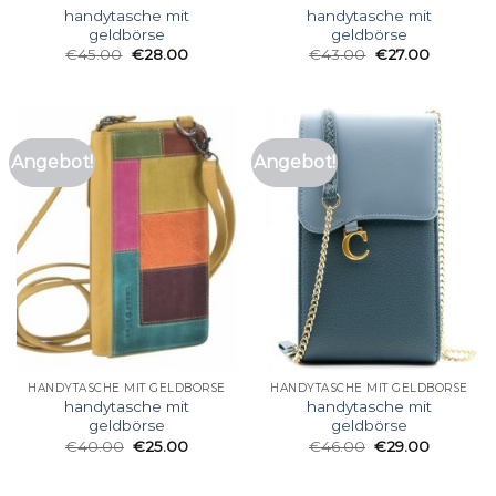
handytasche mit
handytasche mit
geldbörse
geldbörse
€
45.00
€
28.00
€
43.00
€
27.00
Angebot!
Angebot!
HANDYTASCHE MIT GELDBÖRSE
HANDYTASCHE MIT GELDBÖRSE
handytasche mit
handytasche mit
geldbörse
geldbörse
€
40.00
€
25.00
€
46.00
€
29.00