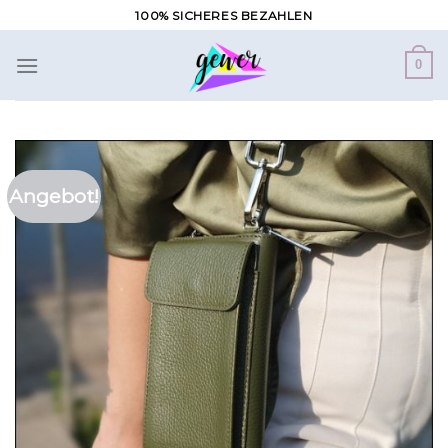
Zum
100% SICHERES BEZAHLEN
Inhalt
springen
0
Angebot!