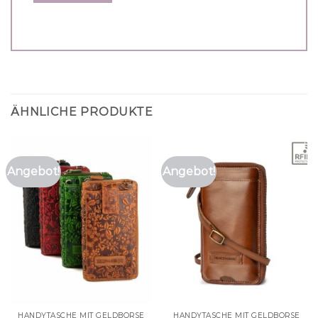
ÄHNLICHE PRODUKTE
Angebot!
Angebot!
HANDYTASCHE MIT GELDBÖRSE
HANDYTASCHE MIT GELDBÖRSE