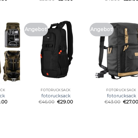
Angebot!
Angebot!
ACK
FOTORUCKSACK
FOTORUCKSACK
ck
fotorucksack
fotorucksack
.00
€
46.00
€
29.00
€
43.00
€
27.0