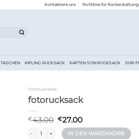
Kontaktiere uns
Richtlinie für Rückerstattu
 TASCHEN
KIPLING RUCKSACK
KAPTEN SON RUCKSACK
SURI 
Fotorucksack
fotorucksack
43.00
27.00
€
€
fotorucksack Menge
IN DEN WARENKORB