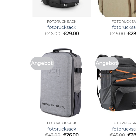
FOTORUCKSACK
FOTORUCKS
fotorucksack
fotorucksa
€
46.00
€
29.00
€
45.00
€
28
Angebot!
Angebot!
FOTORUCKSACK
FOTORUCKS
fotorucksack
fotorucksa
€
42.00
€
26.00
€
45.00
€
28