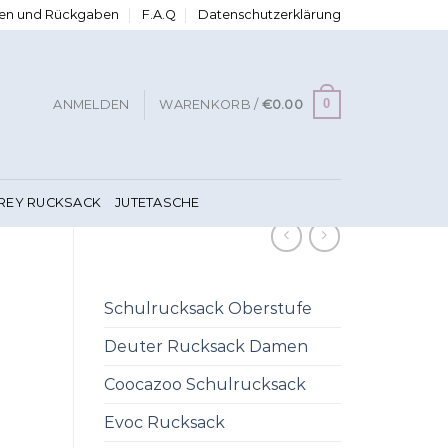
ngen und Rückgaben
F.A.Q
Datenschutzerklärung
0
ANMELDEN
WARENKORB /
€
0.00
FREY RUCKSACK
JUTETASCHE
Schulrucksack Oberstufe
Deuter Rucksack Damen
Coocazoo Schulrucksack
Evoc Rucksack