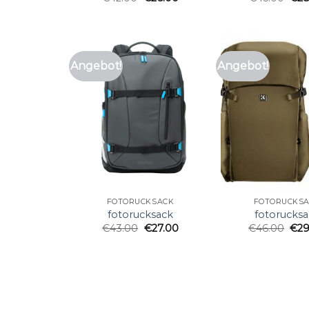
Angebot!
Angebot!
FOTORUCKSACK
FOTORUCKS
fotorucksack
fotorucksa
€
43.00
€
27.00
€
46.00
€
29