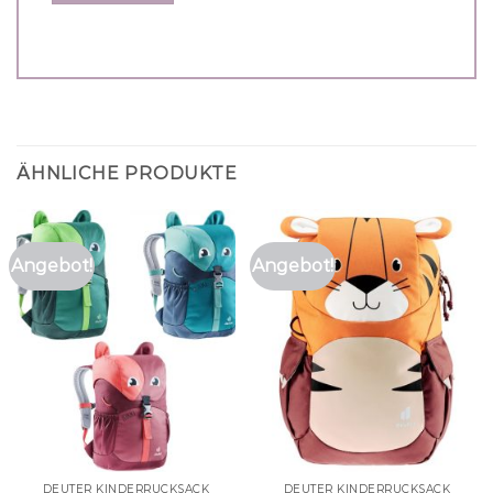
ÄHNLICHE PRODUKTE
Angebot!
Angebot!
DEUTER KINDERRUCKSACK
DEUTER KINDERRUCKSACK