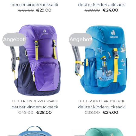
deuter kinderrucksack
deuter kinderrucksack
€
46.00
€
29.00
€
38.00
€
24.00
Angebot!
Angebot!
DEUTER KINDERRUCKSACK
DEUTER KINDERRUCKSACK
deuter kinderrucksack
deuter kinderrucksack
€
45.00
€
28.00
€
38.00
€
24.00