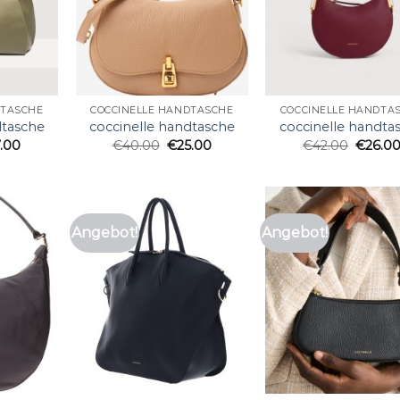
DTASCHE
COCCINELLE HANDTASCHE
COCCINELLE HANDTA
dtasche
coccinelle handtasche
coccinelle handta
7.00
€
40.00
€
25.00
€
42.00
€
26.0
Angebot!
Angebot!