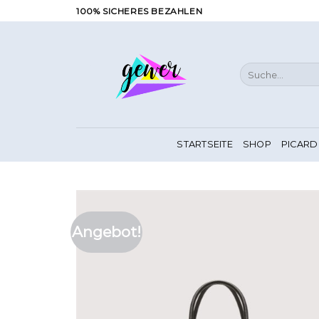
Zum
100% SICHERES BEZAHLEN
Inhalt
springen
Suche
nach:
STARTSEITE
SHOP
PICARD
Angebot!