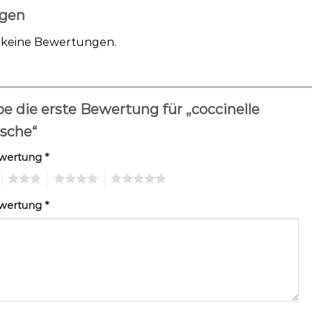
gen
h keine Bewertungen.
be die erste Bewertung für „coccinelle
sche“
ewertung
*
3
4
5
ewertung
*