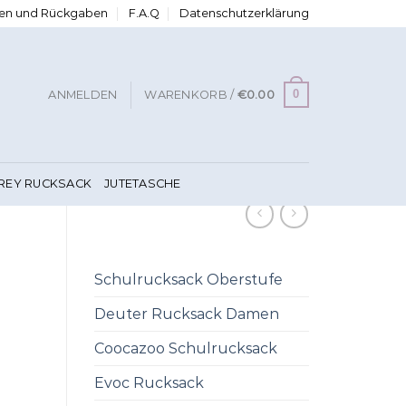
ngen und Rückgaben
F.A.Q
Datenschutzerklärung
0
ANMELDEN
WARENKORB /
€
0.00
FREY RUCKSACK
JUTETASCHE
Schulrucksack Oberstufe
Deuter Rucksack Damen
Coocazoo Schulrucksack
Evoc Rucksack