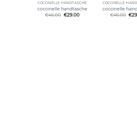
COCCINELLE HANDTASCHE
COCCINELLE HAN
coccinelle handtasche
coccinelle han
€
46.00
€
29.00
€
46.00
€
29