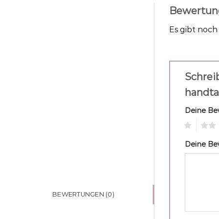
Bewertun
Es gibt noc
Schrei
handta
Deine B
1
2
Deine B
BEWERTUNGEN (0)