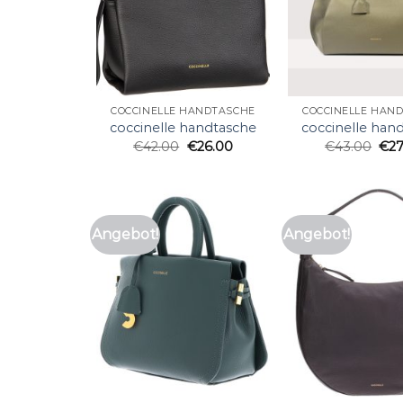
COCCINELLE HANDTASCHE
COCCINELLE HAN
coccinelle handtasche
coccinelle han
€
42.00
€
26.00
€
43.00
€
2
Angebot!
Angebot!