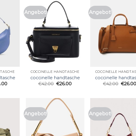
Angebot!
Angebot!
DTASCHE
COCCINELLE HANDTASCHE
COCCINELLE HANDTA
dtasche
coccinelle handtasche
coccinelle handta
4.00
€
42.00
€
26.00
€
42.00
€
26.0
Angebot!
Angebot!