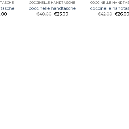
DTASCHE
COCCINELLE HANDTASCHE
COCCINELLE HANDTA
dtasche
coccinelle handtasche
coccinelle handta
.00
€
40.00
€
25.00
€
42.00
€
26.0