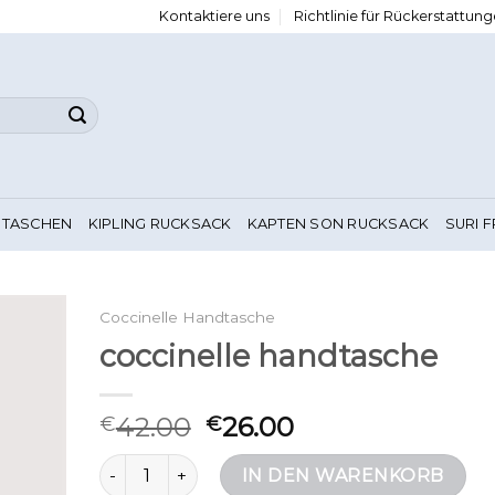
Kontaktiere uns
Richtlinie für Rückerstattu
 TASCHEN
KIPLING RUCKSACK
KAPTEN SON RUCKSACK
SURI 
Coccinelle Handtasche
coccinelle handtasche
42.00
26.00
€
€
coccinelle handtasche Menge
IN DEN WARENKORB