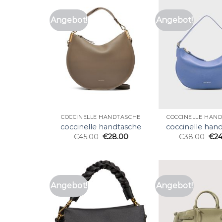
Angebot!
Angebot!
COCCINELLE HANDTASCHE
COCCINELLE HAN
coccinelle handtasche
coccinelle han
€
45.00
€
28.00
€
38.00
€
2
Angebot!
Angebot!