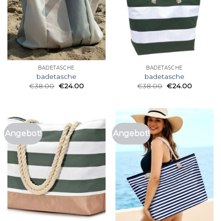
BADETASCHE
BADETASCHE
badetasche
badetasche
€
38.00
€
24.00
€
38.00
€
24.00
Angebot!
Angebot!