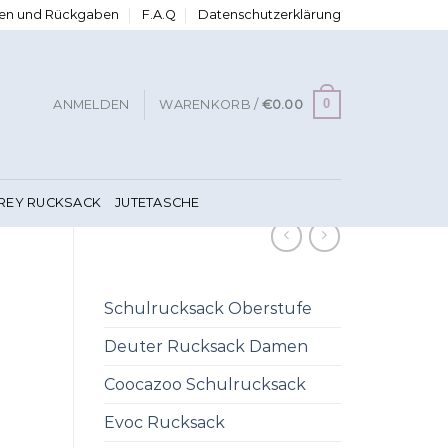
ngen und Rückgaben
F.A.Q
Datenschutzerklärung
0
ANMELDEN
WARENKORB /
€
0.00
FREY RUCKSACK
JUTETASCHE
Schulrucksack Oberstufe
Deuter Rucksack Damen
Coocazoo Schulrucksack
Evoc Rucksack