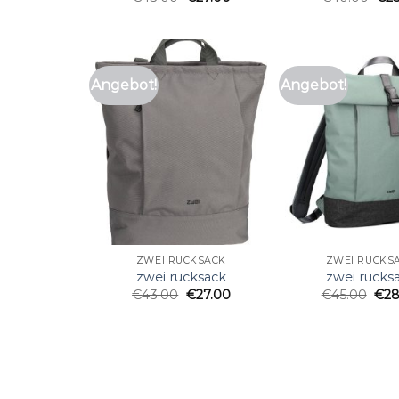
Angebot!
Angebot!
ZWEI RUCKSACK
ZWEI RUCKS
zwei rucksack
zwei rucks
€
43.00
€
27.00
€
45.00
€
28