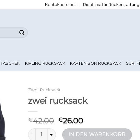
Kontaktiere uns
Richtlinie für Rückerstattu
 TASCHEN
KIPLING RUCKSACK
KAPTEN SON RUCKSACK
SURI 
Zwei Rucksack
zwei rucksack
42.00
26.00
€
€
zwei rucksack Menge
IN DEN WARENKORB