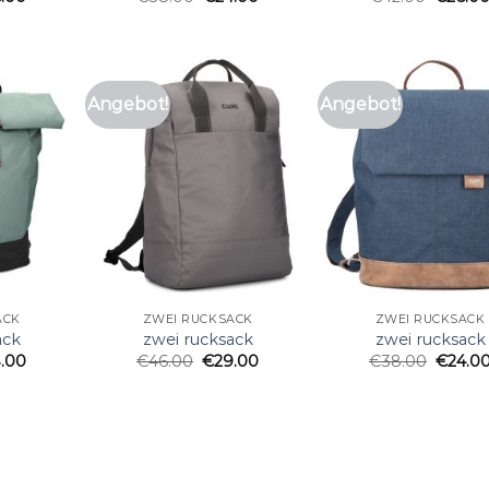
Angebot!
Angebot!
ACK
ZWEI RUCKSACK
ZWEI RUCKSACK
ack
zwei rucksack
zwei rucksack
.00
€
46.00
€
29.00
€
38.00
€
24.0