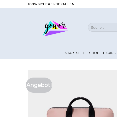
Zum
100% SICHERES BEZAHLEN
Inhalt
springen
Suche
nach:
STARTSEITE
SHOP
PICARD
Angebot!