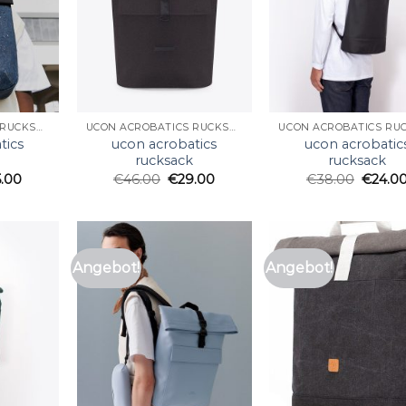
UCON ACROBATICS RUCKSACK
UCON ACROBATICS RUCKSACK
tics
ucon acrobatics
ucon acrobatic
k
rucksack
rucksack
5.00
€
46.00
€
29.00
€
38.00
€
24.0
Angebot!
Angebot!