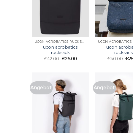
UCON ACROBATICS RUCKSACK
ucon acrobatics
ucon acroba
rucksack
rucksac
€
42.00
€
26.00
€
40.00
€
2
Angebot!
Angebot!