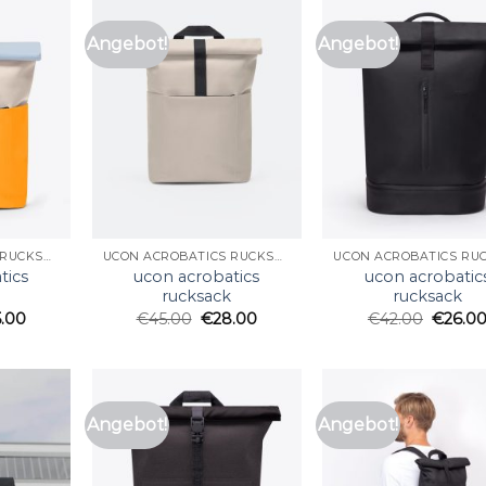
Angebot!
Angebot!
UCON ACROBATICS RUCKSACK
UCON ACROBATICS RUCKSACK
tics
ucon acrobatics
ucon acrobatic
k
rucksack
rucksack
5.00
€
45.00
€
28.00
€
42.00
€
26.0
Angebot!
Angebot!