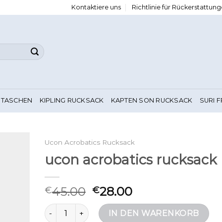
Kontaktiere uns
Richtlinie für Rückerstattu
 TASCHEN
KIPLING RUCKSACK
KAPTEN SON RUCKSACK
SURI 
Ucon Acrobatics Rucksack
ucon acrobatics rucksack
45.00
28.00
€
€
ucon acrobatics rucksack Menge
IN DEN WARENKORB