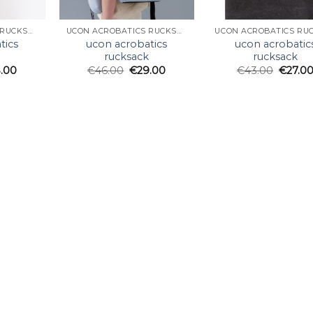
UCON ACROBATICS RUCKSACK
UCON ACROBATICS RUCKSACK
tics
ucon acrobatics
ucon acrobatic
k
rucksack
rucksack
.00
€
46.00
€
29.00
€
43.00
€
27.0