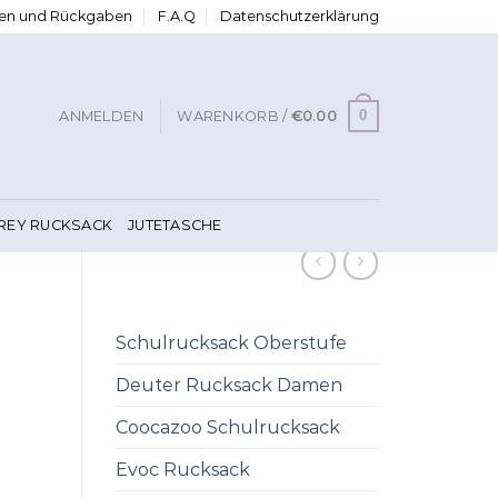
ngen und Rückgaben
F.A.Q
Datenschutzerklärung
0
ANMELDEN
WARENKORB /
€
0.00
FREY RUCKSACK
JUTETASCHE
Schulrucksack Oberstufe
Deuter Rucksack Damen
Coocazoo Schulrucksack
Evoc Rucksack