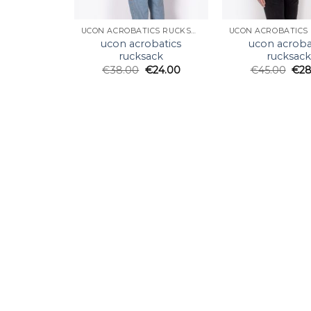
UCON ACROBATICS RUCKSACK
ucon acrobatics
ucon acroba
rucksack
rucksac
€
38.00
€
24.00
€
45.00
€
28