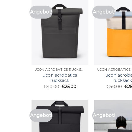
Angebot!
Angebot!
UCON ACROBATICS RUCKSACK
ucon acrobatics
ucon acroba
rucksack
rucksac
€
40.00
€
25.00
€
40.00
€
2
Angebot!
Angebot!