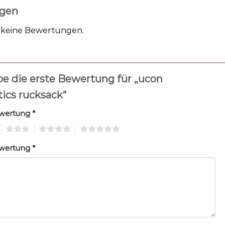
gen
h keine Bewertungen.
be die erste Bewertung für „ucon
tics rucksack“
ewertung
*
3
4
5
ewertung
*