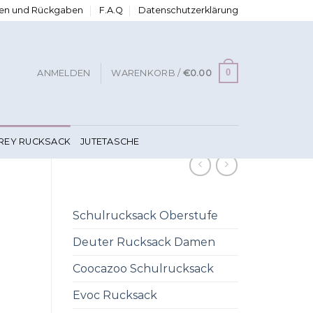
ngen und Rückgaben
F.A.Q
Datenschutzerklärung
0
ANMELDEN
WARENKORB /
€
0.00
FREY RUCKSACK
JUTETASCHE
Schulrucksack Oberstufe
Deuter Rucksack Damen
Coocazoo Schulrucksack
Evoc Rucksack