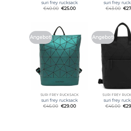
suri frey rucksack
suri frey ruc
€
40.00
€
25.00
€
43.00
€
2
Angebot!
Angebot!
SURI FREY RUCKSACK
SURI FREY RUC
suri frey rucksack
suri frey ruc
€
46.00
€
29.00
€
46.00
€
29