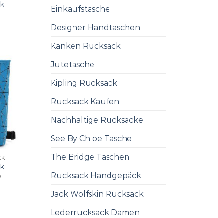
ck
Einkaufstasche
0
Designer Handtaschen
Kanken Rucksack
Jutetasche
Kipling Rucksack
Rucksack Kaufen
Nachhaltige Rucksäcke
See By Chloe Tasche
The Bridge Taschen
CK
ck
Rucksack Handgepäck
0
Jack Wolfskin Rucksack
Lederrucksack Damen