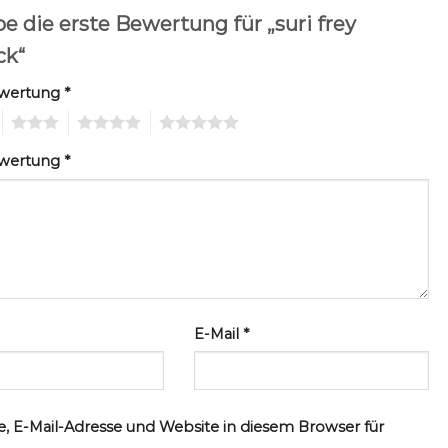
e die erste Bewertung für „suri frey
ck“
ewertung
*
3
4
5
ewertung
*
E-Mail
*
, E-Mail-Adresse und Website in diesem Browser für