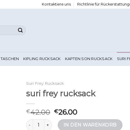
Kontaktiere uns
Richtlinie für Rückerstattu
 TASCHEN
KIPLING RUCKSACK
KAPTEN SON RUCKSACK
SURI 
Suri Frey Rucksack
suri frey rucksack
42.00
26.00
€
€
suri frey rucksack Menge
IN DEN WARENKORB