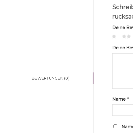
Schreib
rucksa
Deine B
1
2
Deine B
BEWERTUNGEN (0)
Name
*
Name