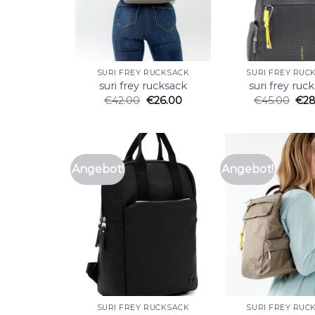
SURI FREY RUCKSACK
SURI FREY RUC
suri frey rucksack
suri frey ruc
€
42.00
€
26.00
€
45.00
€
28
Angebot!
Angebot!
SURI FREY RUCKSACK
SURI FREY RUC