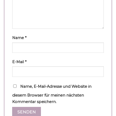
Name
*
E-Mail
*
Name, E-Mail-Adresse und Website in
diesem Browser für meinen nächsten
Kommentar speichern.