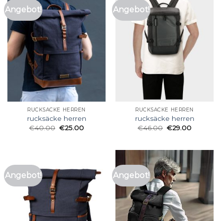
Angebot!
Angebot!
RUCKSÄCKE HERREN
RUCKSÄCKE HERREN
rucksäcke herren
rucksäcke herren
€
40.00
€
25.00
€
46.00
€
29.00
Angebot!
Angebot!