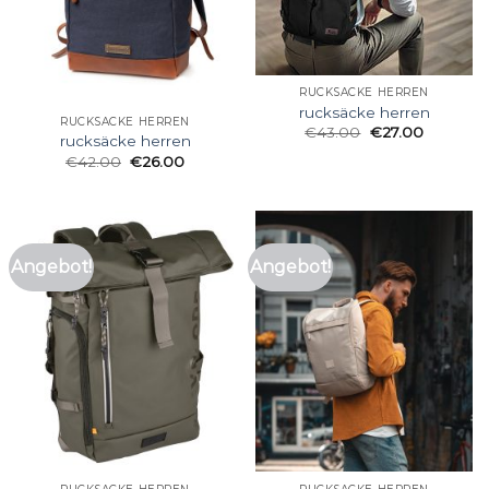
RUCKSÄCKE HERREN
rucksäcke herren
RUCKSÄCKE HERREN
€
43.00
€
27.00
rucksäcke herren
€
42.00
€
26.00
Angebot!
Angebot!