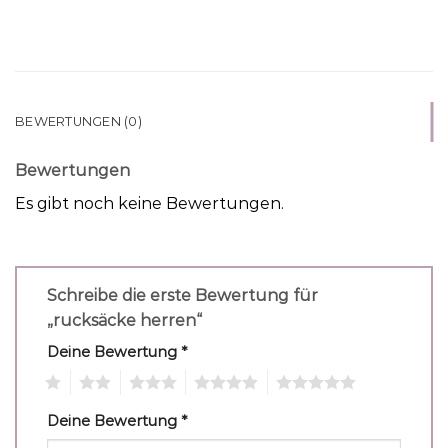
BEWERTUNGEN (0)
Bewertungen
Es gibt noch keine Bewertungen.
Schreibe die erste Bewertung für
„rucksäcke herren“
Deine Bewertung
*
1
2
3
4
5
Deine Bewertung
*