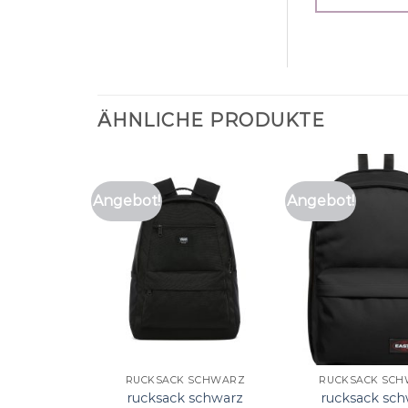
ÄHNLICHE PRODUKTE
Angebot!
Angebot!
RUCKSACK SCHWARZ
RUCKSACK SC
rucksack schwarz
rucksack sc