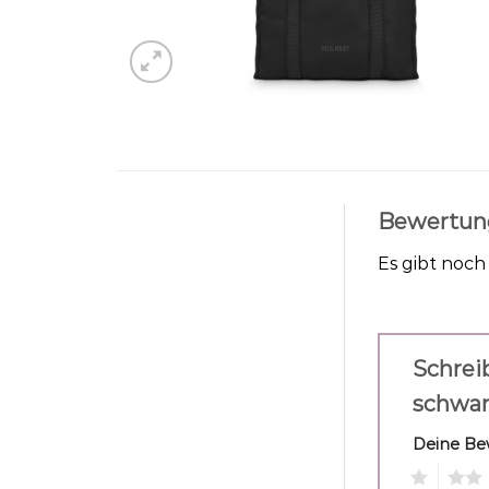
Bewertun
Es gibt noc
Schrei
schwar
Deine B
1
2