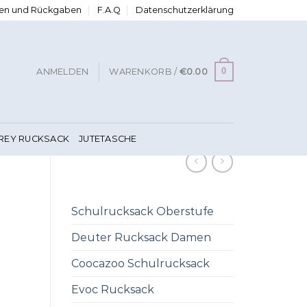
ngen und Rückgaben
F.A.Q
Datenschutzerklärung
0
ANMELDEN
WARENKORB /
€
0.00
FREY RUCKSACK
JUTETASCHE
Schulrucksack Oberstufe
Deuter Rucksack Damen
Coocazoo Schulrucksack
Evoc Rucksack