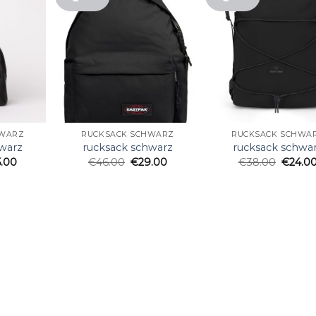
HWARZ
RUCKSACK SCHWARZ
RUCKSACK SCHWA
hwarz
rucksack schwarz
rucksack schwa
5.00
€
46.00
€
29.00
€
38.00
€
24.0