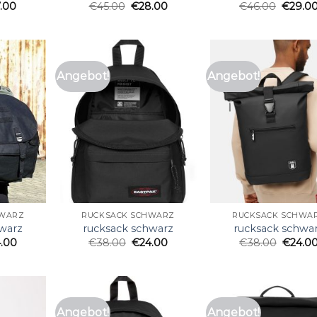
7.00
€
45.00
€
28.00
€
46.00
€
29.0
Angebot!
Angebot!
HWARZ
RUCKSACK SCHWARZ
RUCKSACK SCHWA
hwarz
rucksack schwarz
rucksack schwa
4.00
€
38.00
€
24.00
€
38.00
€
24.0
Angebot!
Angebot!