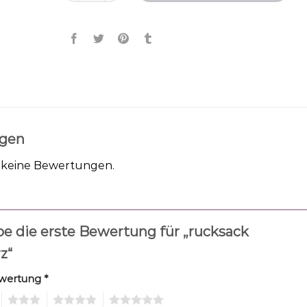
gen
h keine Bewertungen.
be die erste Bewertung für „rucksack
z“
ewertung
*
3
4
5