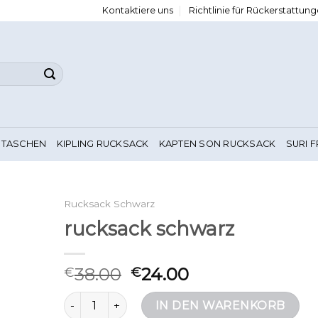
Kontaktiere uns
Richtlinie für Rückerstattu
 TASCHEN
KIPLING RUCKSACK
KAPTEN SON RUCKSACK
SURI 
Rucksack Schwarz
rucksack schwarz
38.00
24.00
€
€
rucksack schwarz Menge
IN DEN WARENKORB