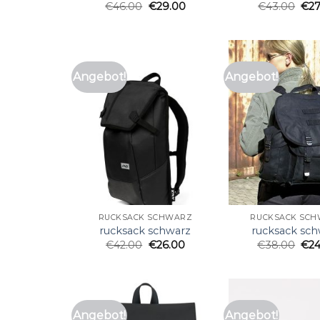
€
46.00
€
29.00
€
43.00
€
2
Angebot!
Angebot!
RUCKSACK SCHWARZ
RUCKSACK SC
rucksack schwarz
rucksack sc
€
42.00
€
26.00
€
38.00
€
2
Angebot!
Angebot!