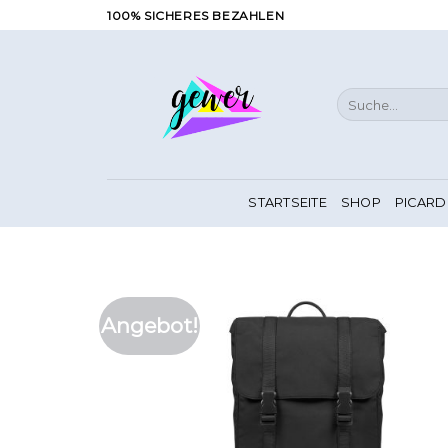
Zum
100% SICHERES BEZAHLEN
Inhalt
springen
Suche
nach:
STARTSEITE
SHOP
PICARD
Angebot!