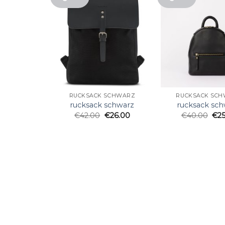
RUCKSACK SCHWARZ
RUCKSACK SC
rucksack schwarz
rucksack sc
€
42.00
€
26.00
€
40.00
€
2