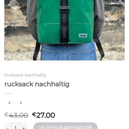
Rucksack Nachhaltig
rucksack nachhaltig
43.00
27.00
€
€
rucksack nachhaltig Menge
IN DEN WARENKORB