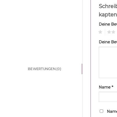
Schrei
kapten
Deine B
1
2
Deine B
BEWERTUNGEN (0)
Name
*
Name