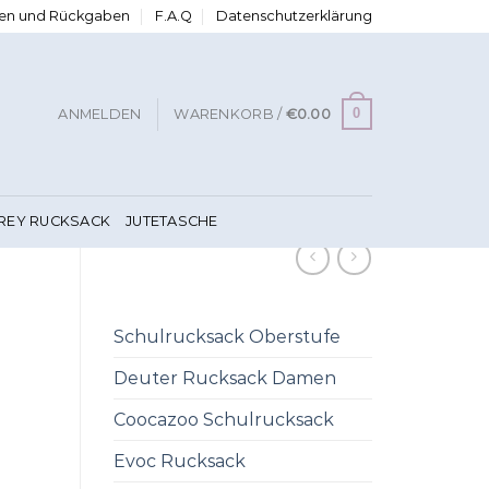
ngen und Rückgaben
F.A.Q
Datenschutzerklärung
0
ANMELDEN
WARENKORB /
€
0.00
FREY RUCKSACK
JUTETASCHE
Schulrucksack Oberstufe
Deuter Rucksack Damen
Coocazoo Schulrucksack
Evoc Rucksack