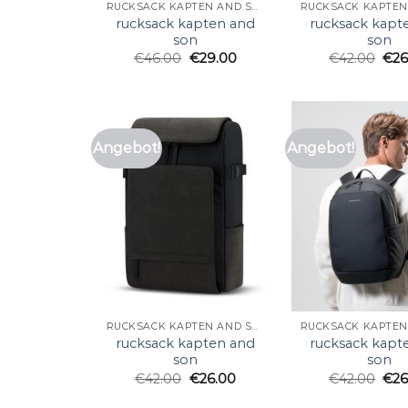
RUCKSACK KAPTEN AND SON
rucksack kapten and
rucksack kapt
son
son
€
46.00
€
29.00
€
42.00
€
26
Angebot!
Angebot!
RUCKSACK KAPTEN AND SON
rucksack kapten and
rucksack kapt
son
son
€
42.00
€
26.00
€
42.00
€
26