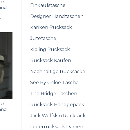
RUCKSACK KAPTEN AND SON
Einkaufstasche
and
Designer Handtaschen
0
Kanken Rucksack
Jutetasche
Kipling Rucksack
Rucksack Kaufen
Nachhaltige Rucksäcke
See By Chloe Tasche
The Bridge Taschen
Rucksack Handgepäck
RUCKSACK KAPTEN AND SON
and
Jack Wolfskin Rucksack
0
Lederrucksack Damen