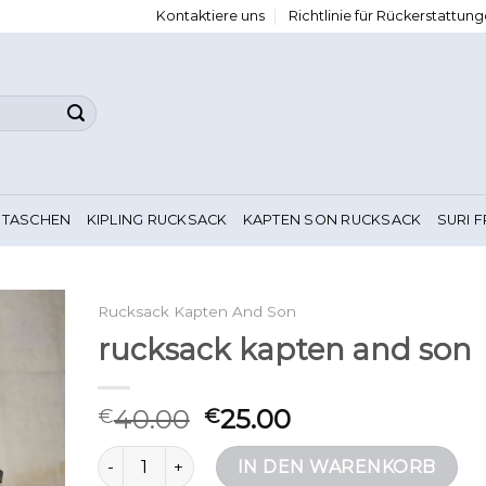
Kontaktiere uns
Richtlinie für Rückerstattu
 TASCHEN
KIPLING RUCKSACK
KAPTEN SON RUCKSACK
SURI 
Rucksack Kapten And Son
rucksack kapten and son
40.00
25.00
€
€
rucksack kapten and son Menge
IN DEN WARENKORB