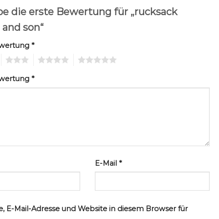
be die erste Bewertung für „rucksack
 and son“
ewertung
*
3
4
5
ewertung
*
E-Mail
*
, E-Mail-Adresse und Website in diesem Browser für