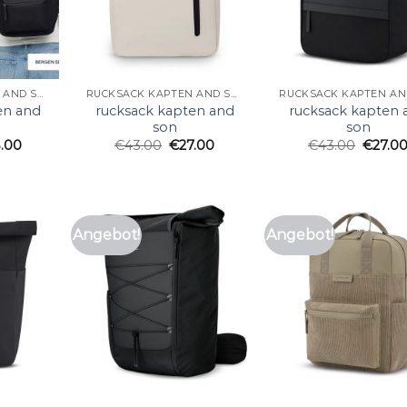
RUCKSACK KAPTEN AND SON
RUCKSACK KAPTEN AND SON
en and
rucksack kapten and
rucksack kapten 
son
son
.00
€
43.00
€
27.00
€
43.00
€
27.0
Angebot!
Angebot!