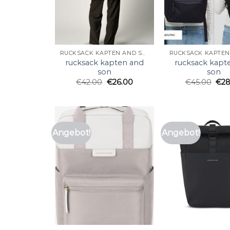
RUCKSACK KAPTEN AND SON
rucksack kapten and
rucksack kapt
son
son
€
42.00
€
26.00
€
45.00
€
28
Angebot!
Angebot!