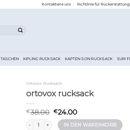
Kontaktiere uns
Richtlinie für Rückerstattu
 TASCHEN
KIPLING RUCKSACK
KAPTEN SON RUCKSACK
SURI 
Ortovox Rucksack
ortovox rucksack
38.00
24.00
€
€
ortovox rucksack Menge
IN DEN WARENKORB