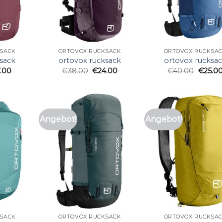
SACK
ORTOVOX RUCKSACK
ORTOVOX RUCKSA
sack
ortovox rucksack
ortovox rucksa
7.00
€
38.00
€
24.00
€
40.00
€
25.0
Angebot!
Angebot!
SACK
ORTOVOX RUCKSACK
ORTOVOX RUCKSA