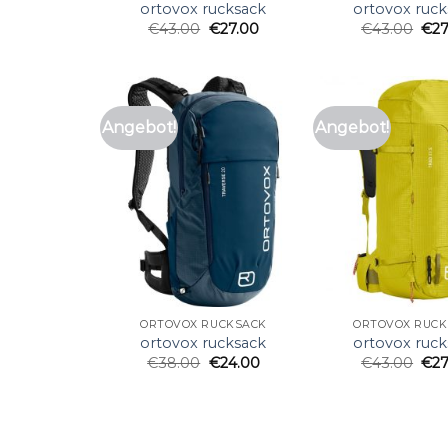
ortovox rucksack
ortovox ruck
€
43.00
€
27.00
€
43.00
€
2
Angebot!
Angebot!
ORTOVOX RUCKSACK
ORTOVOX RUCK
ortovox rucksack
ortovox ruck
€
38.00
€
24.00
€
43.00
€
2