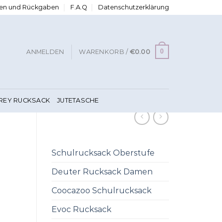
ngen und Rückgaben
F.A.Q
Datenschutzerklärung
0
ANMELDEN
WARENKORB /
€
0.00
FREY RUCKSACK
JUTETASCHE
Schulrucksack Oberstufe
Deuter Rucksack Damen
Coocazoo Schulrucksack
Evoc Rucksack