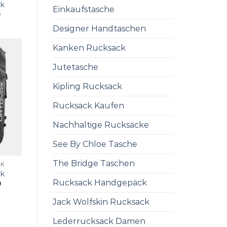
ck
Einkaufstasche
0
Designer Handtaschen
Kanken Rucksack
Jutetasche
Kipling Rucksack
Rucksack Kaufen
Nachhaltige Rucksäcke
See By Chloe Tasche
The Bridge Taschen
CK
ck
Rucksack Handgepäck
0
Jack Wolfskin Rucksack
Lederrucksack Damen