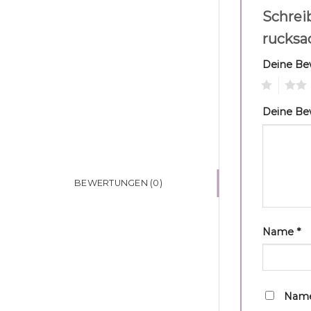
Schrei
rucksa
Deine B
1
2
Deine B
BEWERTUNGEN (0)
Name
*
Name