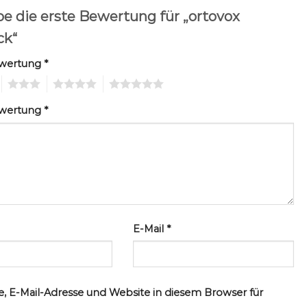
be die erste Bewertung für „ortovox
ck“
ewertung
*
3
4
5
ewertung
*
E-Mail
*
, E-Mail-Adresse und Website in diesem Browser für