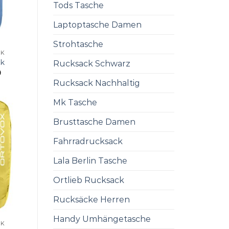
Tods Tasche
Laptoptasche Damen
Strohtasche
CK
ck
Rucksack Schwarz
0
Rucksack Nachhaltig
Mk Tasche
Brusttasche Damen
Fahrradrucksack
Lala Berlin Tasche
Ortlieb Rucksack
Rucksäcke Herren
Handy Umhängetasche
CK