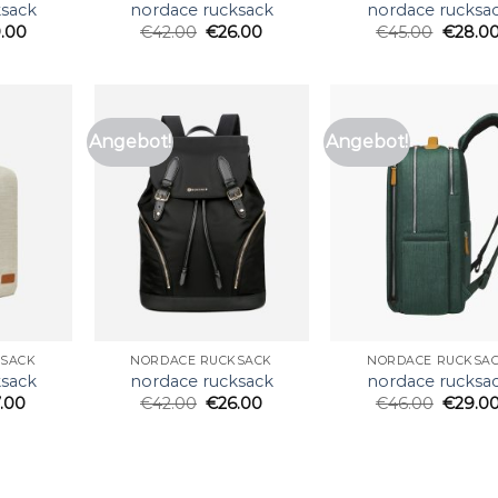
ksack
nordace rucksack
nordace rucksa
.00
€
42.00
€
26.00
€
45.00
€
28.0
Angebot!
Angebot!
KSACK
NORDACE RUCKSACK
NORDACE RUCKSA
ksack
nordace rucksack
nordace rucksa
7.00
€
42.00
€
26.00
€
46.00
€
29.0