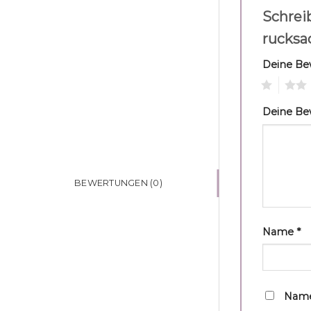
Schrei
rucksa
Deine B
1
2
Deine B
BEWERTUNGEN (0)
Name
*
Name