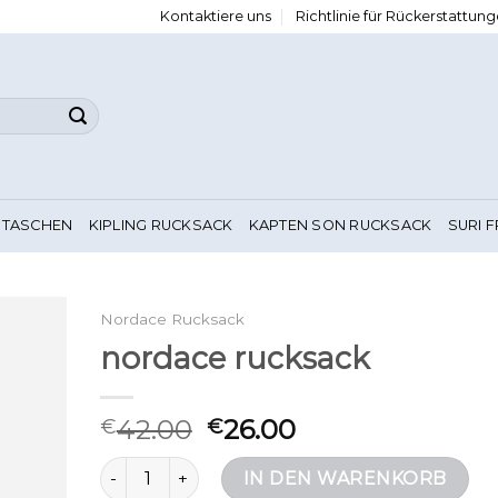
Kontaktiere uns
Richtlinie für Rückerstattu
 TASCHEN
KIPLING RUCKSACK
KAPTEN SON RUCKSACK
SURI 
Nordace Rucksack
nordace rucksack
42.00
26.00
€
€
nordace rucksack Menge
IN DEN WARENKORB