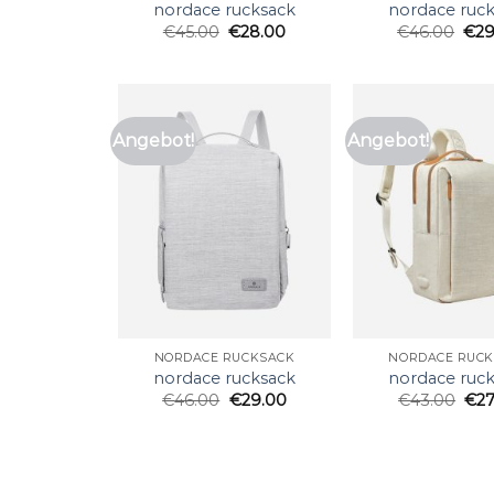
nordace rucksack
nordace ruc
€
45.00
€
28.00
€
46.00
€
29
Angebot!
Angebot!
NORDACE RUCKSACK
NORDACE RUC
nordace rucksack
nordace ruc
€
46.00
€
29.00
€
43.00
€
2