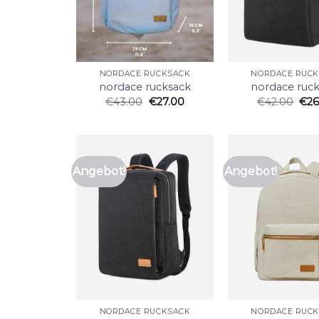
NORDACE RUCKSACK
NORDACE RUC
nordace rucksack
nordace ruc
€
43.00
€
27.00
€
42.00
€
26
Angebot!
Angebot!
NORDACE RUCKSACK
NORDACE RUC