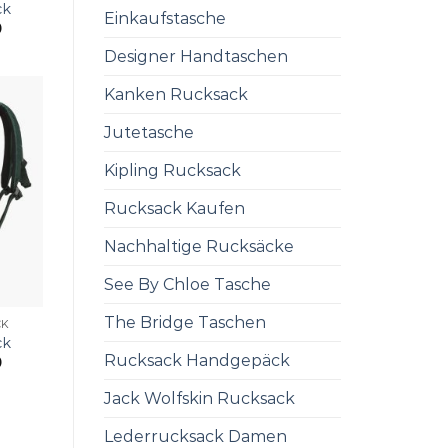
ck
Einkaufstasche
0
Designer Handtaschen
Kanken Rucksack
Jutetasche
Kipling Rucksack
Rucksack Kaufen
Nachhaltige Rucksäcke
See By Chloe Tasche
The Bridge Taschen
CK
ck
Rucksack Handgepäck
0
Jack Wolfskin Rucksack
Lederrucksack Damen