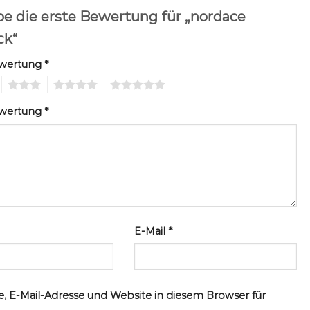
be die erste Bewertung für „nordace
ck“
ewertung
*
3
4
5
ewertung
*
E-Mail
*
, E-Mail-Adresse und Website in diesem Browser für