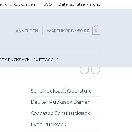
ngen und Rückgaben
F.A.Q
Datenschutzerklärung
0
ANMELDEN
WARENKORB /
€
0.00
FREY RUCKSACK
JUTETASCHE
Schulrucksack Oberstufe
Deuter Rucksack Damen
Coocazoo Schulrucksack
Evoc Rucksack