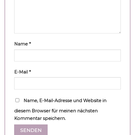
Name
*
E-Mail
*
Name, E-Mail-Adresse und Website in
diesem Browser für meinen nächsten
Kommentar speichern.