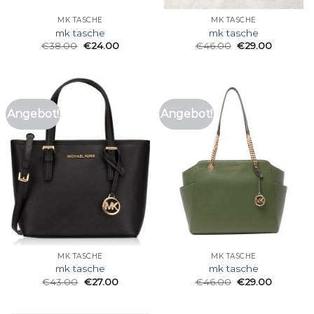
MK TASCHE
MK TASCHE
mk tasche
mk tasche
€
38.00
€
24.00
€
46.00
€
29.00
Angebot!
Angebot!
MK TASCHE
MK TASCHE
mk tasche
mk tasche
€
43.00
€
27.00
€
46.00
€
29.00