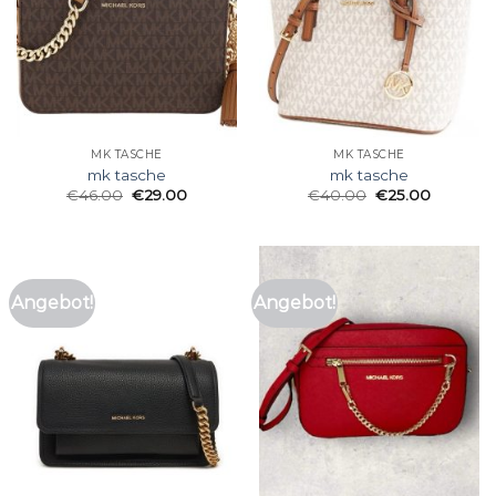
MK TASCHE
MK TASCHE
mk tasche
mk tasche
€
46.00
€
29.00
€
40.00
€
25.00
Angebot!
Angebot!