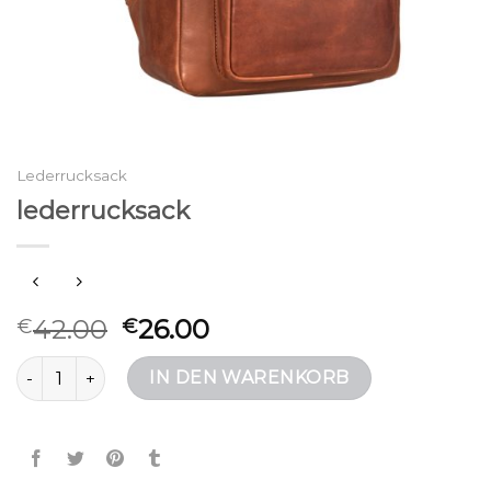
Lederrucksack
lederrucksack
42.00
26.00
€
€
lederrucksack Menge
IN DEN WARENKORB