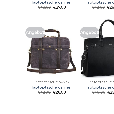
laptoptasche damen
laptoptasche
€
43.00
€
27.00
€
42.00
€
26
Angebot!
Angebot!
LAPTOPTASCHE DAMEN
LAPTOPTASCHE
laptoptasche damen
laptoptasche
€
42.00
€
26.00
€
40.00
€
2