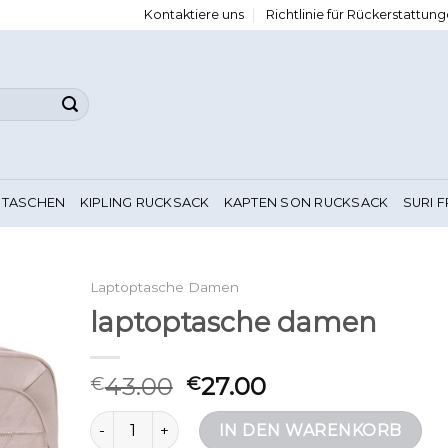
Kontaktiere uns
Richtlinie für Rückerstattu
 TASCHEN
KIPLING RUCKSACK
KAPTEN SON RUCKSACK
SURI 
Laptoptasche Damen
laptoptasche damen
43.00
27.00
€
€
laptoptasche damen Menge
IN DEN WARENKORB