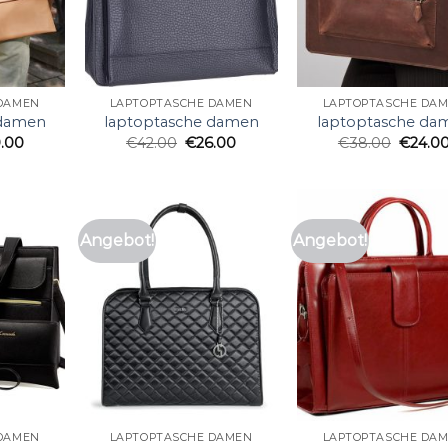
 DAMEN
LAPTOPTASCHE DAMEN
LAPTOPTASCHE DA
 damen
laptoptasche damen
laptoptasche da
.00
€
42.00
€
26.00
€
38.00
€
24.0
Angebot!
Angebot!
 DAMEN
LAPTOPTASCHE DAMEN
LAPTOPTASCHE DA