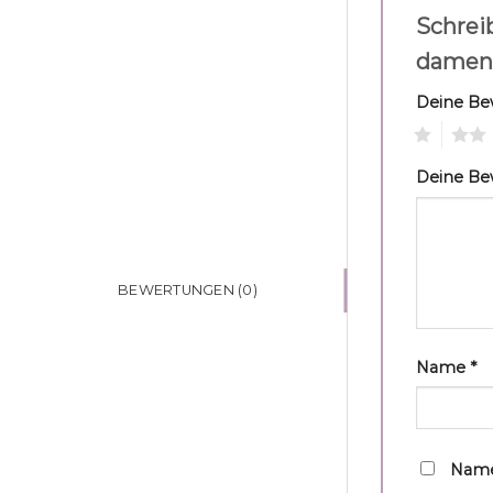
Schrei
damen
Deine B
1
2
Deine B
BEWERTUNGEN (0)
Name
*
Name