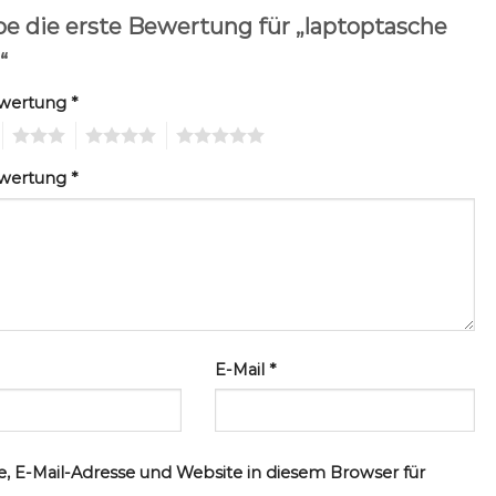
be die erste Bewertung für „laptoptasche
“
ewertung
*
3
4
5
ewertung
*
E-Mail
*
, E-Mail-Adresse und Website in diesem Browser für