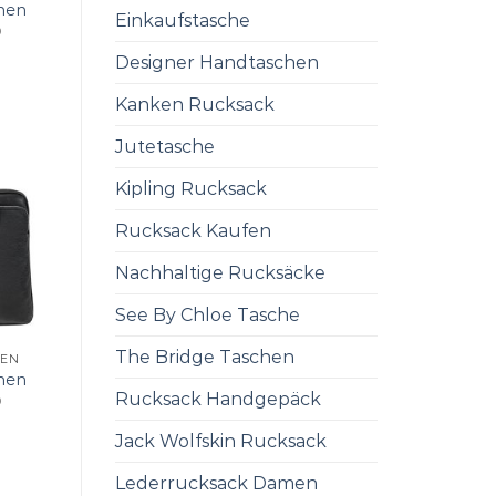
men
Einkaufstasche
0
Designer Handtaschen
Kanken Rucksack
Jutetasche
Kipling Rucksack
Rucksack Kaufen
Nachhaltige Rucksäcke
See By Chloe Tasche
The Bridge Taschen
MEN
men
Rucksack Handgepäck
0
Jack Wolfskin Rucksack
Lederrucksack Damen