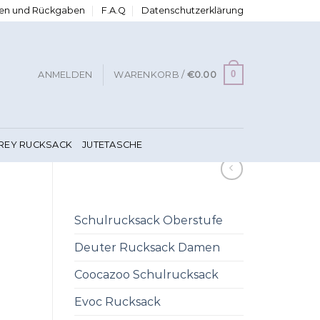
ngen und Rückgaben
F.A.Q
Datenschutzerklärung
0
ANMELDEN
WARENKORB /
€
0.00
FREY RUCKSACK
JUTETASCHE
Schulrucksack Oberstufe
Deuter Rucksack Damen
Coocazoo Schulrucksack
Evoc Rucksack