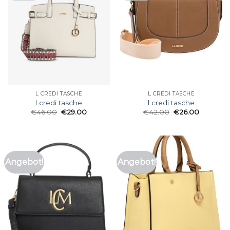
L CREDI TASCHE
L CREDI TASCHE
l credi tasche
l credi tasche
€
46.00
€
29.00
€
42.00
€
26.00
Angebot!
Angebot!