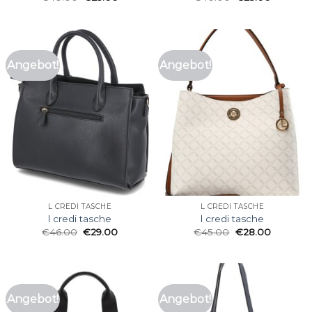
Angebot!
Angebot!
L CREDI TASCHE
L CREDI TASCHE
l credi tasche
l credi tasche
€
46.00
€
29.00
€
45.00
€
28.00
Angebot!
Angebot!