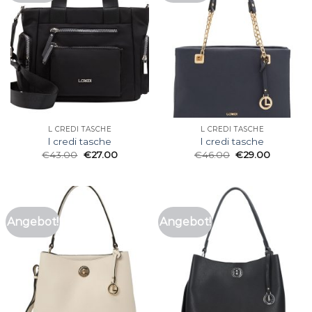
L CREDI TASCHE
L CREDI TASCHE
l credi tasche
l credi tasche
€
43.00
€
27.00
€
46.00
€
29.00
Angebot!
Angebot!