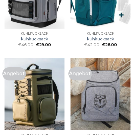
KÜHLRUCKSACK
KÜHLRUCKSACK
kühlrucksack
kühlrucksack
€
46.00
€
29.00
€
42.00
€
26.00
Angebot!
Angebot!