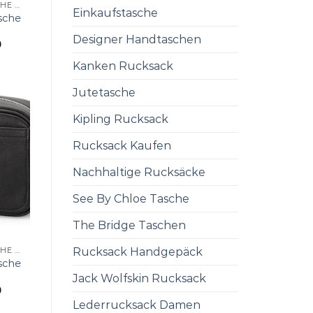
KLEINE UMHÄNGETASCHE DAMEN
Einkaufstasche
sche
Designer Handtaschen
0
Kanken Rucksack
Jutetasche
Kipling Rucksack
Rucksack Kaufen
Nachhaltige Rucksäcke
See By Chloe Tasche
The Bridge Taschen
Rucksack Handgepäck
KLEINE UMHÄNGETASCHE DAMEN
sche
Jack Wolfskin Rucksack
0
Lederrucksack Damen