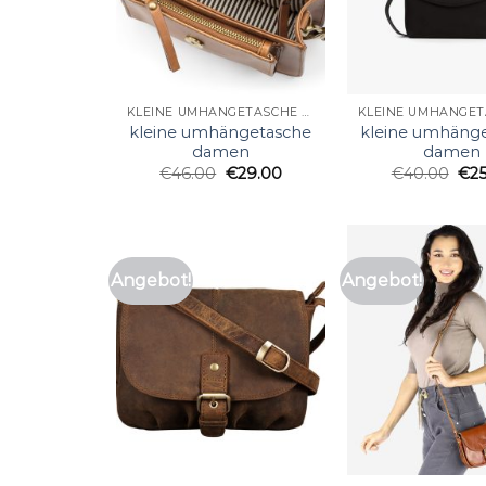
KLEINE UMHÄNGETASCHE DAMEN
kleine umhängetasche
kleine umhäng
damen
damen
€
46.00
€
29.00
€
40.00
€
2
Angebot!
Angebot!