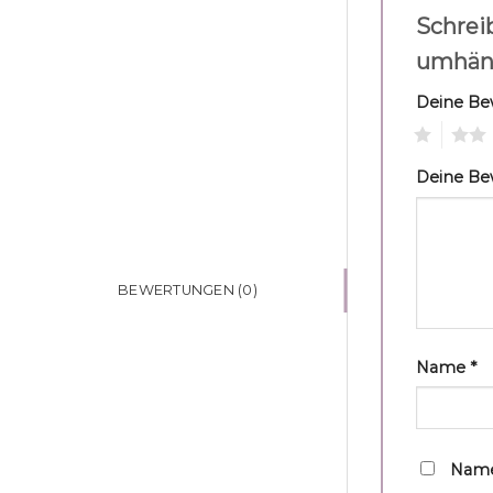
Schrei
umhän
Deine B
1
2
Deine B
BEWERTUNGEN (0)
Name
*
Name