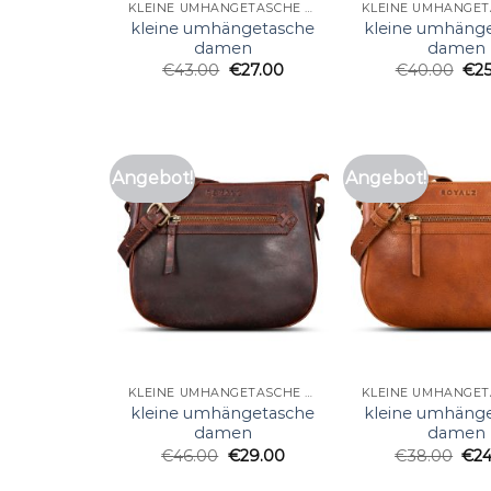
KLEINE UMHÄNGETASCHE DAMEN
kleine umhängetasche
kleine umhäng
damen
damen
€
43.00
€
27.00
€
40.00
€
2
Angebot!
Angebot!
KLEINE UMHÄNGETASCHE DAMEN
kleine umhängetasche
kleine umhäng
damen
damen
€
46.00
€
29.00
€
38.00
€
2