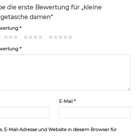
be die erste Bewertung für „kleine
getasche damen“
ewertung
*
3
4
5
ewertung
*
E-Mail
*
, E-Mail-Adresse und Website in diesem Browser für