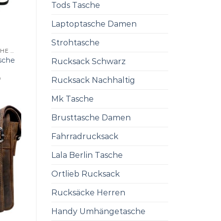
Tods Tasche
Laptoptasche Damen
Strohtasche
KLEINE UMHÄNGETASCHE DAMEN
sche
Rucksack Schwarz
0
Rucksack Nachhaltig
Mk Tasche
Brusttasche Damen
Fahrradrucksack
Lala Berlin Tasche
Ortlieb Rucksack
Rucksäcke Herren
Handy Umhängetasche