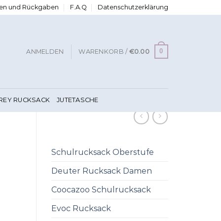
ngen und Rückgaben
F.A.Q
Datenschutzerklärung
0
ANMELDEN
WARENKORB /
€
0.00
FREY RUCKSACK
JUTETASCHE
Schulrucksack Oberstufe
Deuter Rucksack Damen
Coocazoo Schulrucksack
Evoc Rucksack