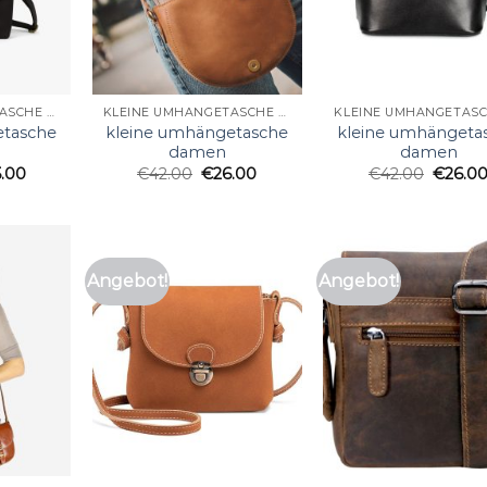
KLEINE UMHÄNGETASCHE DAMEN
KLEINE UMHÄNGETASCHE DAMEN
etasche
kleine umhängetasche
kleine umhängeta
damen
damen
5.00
€
42.00
€
26.00
€
42.00
€
26.0
Angebot!
Angebot!