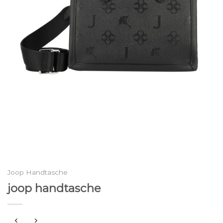
Joop Handtasche
joop handtasche