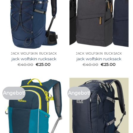
JACK WOLFSKIN RUCKSACK
JACK WOLFSKIN RUCKSACK
jack wolfskin rucksack
jack wolfskin rucksack
€
40.00
€
25.00
€
40.00
€
25.00
Angebot!
Angebot!