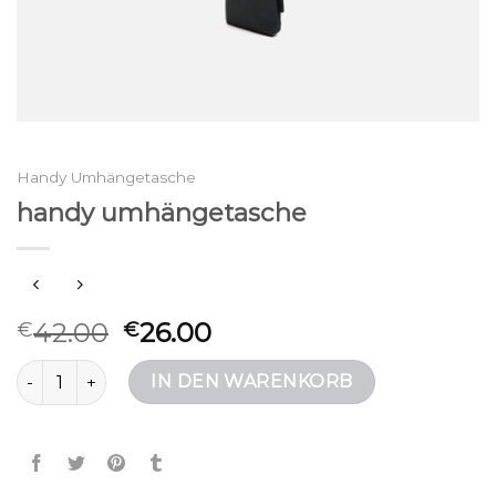
Handy Umhängetasche
handy umhängetasche
42.00
26.00
€
€
handy umhängetasche Menge
IN DEN WARENKORB