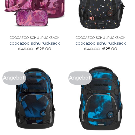
COOCAZOO SCHULRUCKSACK
COOCAZOO SCHULRUCKSACK
coocazoo schulrucksack
coocazoo schulrucksack
€
45.00
€
28.00
€
40.00
€
25.00
Angebot!
Angebot!