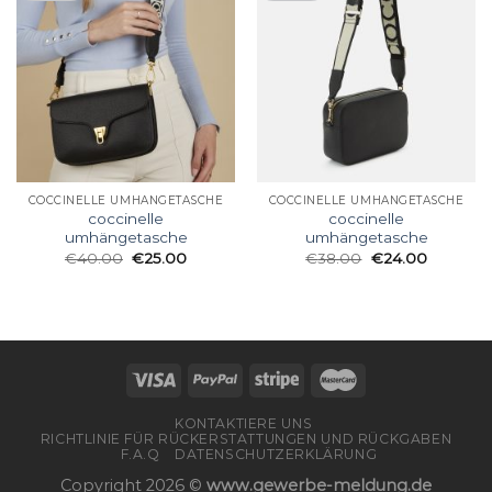
COCCINELLE UMHÄNGETASCHE
COCCINELLE UMHÄNGETASCHE
coccinelle
coccinelle
umhängetasche
umhängetasche
€
40.00
€
25.00
€
38.00
€
24.00
KONTAKTIERE UNS
RICHTLINIE FÜR RÜCKERSTATTUNGEN UND RÜCKGABEN
F.A.Q
DATENSCHUTZERKLÄRUNG
Copyright 2026 ©
www.gewerbe-meldung.de