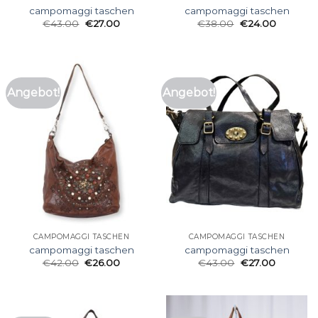
campomaggi taschen
campomaggi taschen
€
43.00
€
27.00
€
38.00
€
24.00
Angebot!
Angebot!
CAMPOMAGGI TASCHEN
CAMPOMAGGI TASCHEN
campomaggi taschen
campomaggi taschen
€
42.00
€
26.00
€
43.00
€
27.00