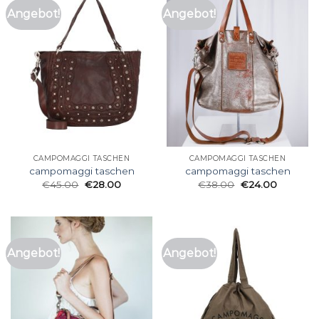
Angebot!
Angebot!
CAMPOMAGGI TASCHEN
CAMPOMAGGI TASCHEN
campomaggi taschen
campomaggi taschen
€
45.00
€
28.00
€
38.00
€
24.00
Angebot!
Angebot!