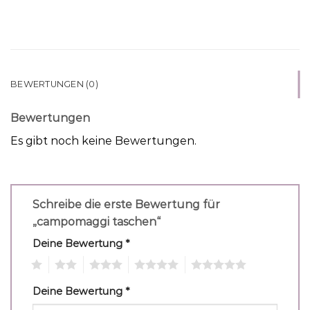
BEWERTUNGEN (0)
Bewertungen
Es gibt noch keine Bewertungen.
Schreibe die erste Bewertung für
„campomaggi taschen“
Deine Bewertung
*
1
2
3
4
5
Deine Bewertung
*