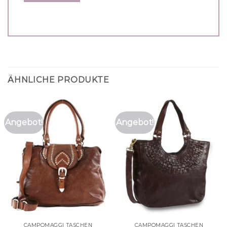
ÄHNLICHE PRODUKTE
Angebot!
Angebot!
CAMPOMAGGI TASCHEN
CAMPOMAGGI TASCHEN