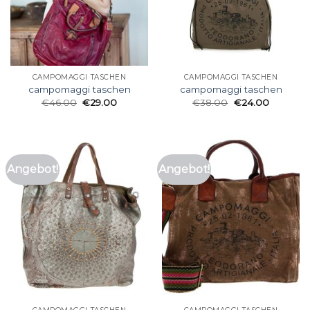
CAMPOMAGGI TASCHEN
CAMPOMAGGI TASCHEN
campomaggi taschen
campomaggi taschen
€
46.00
€
29.00
€
38.00
€
24.00
Angebot!
Angebot!