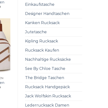
men
Einkaufstasche
0
Designer Handtaschen
Kanken Rucksack
Jutetasche
Kipling Rucksack
Rucksack Kaufen
Nachhaltige Rucksäcke
See By Chloe Tasche
The Bridge Taschen
EN
men
Rucksack Handgepäck
0
Jack Wolfskin Rucksack
Lederrucksack Damen