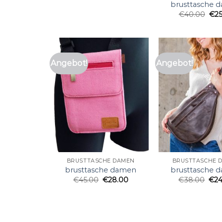
brusttasche 
€
40.00
€
2
Angebot!
Angebot!
BRUSTTASCHE DAMEN
BRUSTTASCHE 
brusttasche damen
brusttasche 
€
45.00
€
28.00
€
38.00
€
2