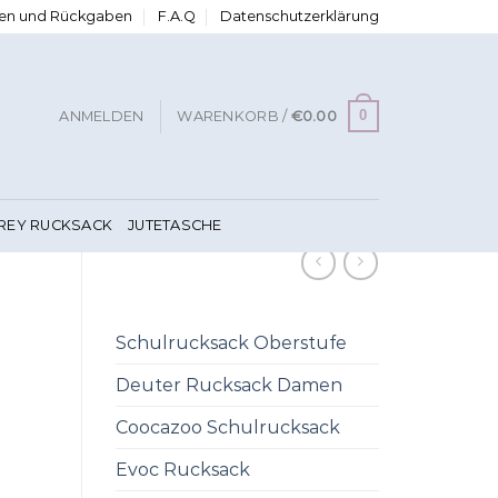
ngen und Rückgaben
F.A.Q
Datenschutzerklärung
0
ANMELDEN
WARENKORB /
€
0.00
FREY RUCKSACK
JUTETASCHE
Schulrucksack Oberstufe
Deuter Rucksack Damen
Coocazoo Schulrucksack
Evoc Rucksack