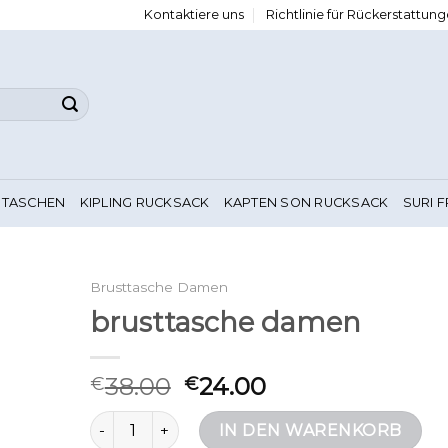
Kontaktiere uns
Richtlinie für Rückerstattu
 TASCHEN
KIPLING RUCKSACK
KAPTEN SON RUCKSACK
SURI 
Brusttasche Damen
brusttasche damen
38.00
24.00
€
€
brusttasche damen Menge
IN DEN WARENKORB