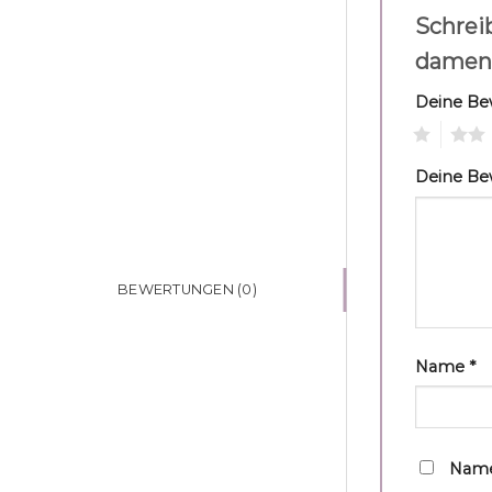
Schrei
damen
Deine B
1
2
Deine B
BEWERTUNGEN (0)
Name
*
Name