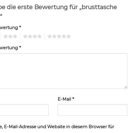
be die erste Bewertung für „brusttasche
“
ewertung
*
3
4
5
ewertung
*
E-Mail
*
, E-Mail-Adresse und Website in diesem Browser für