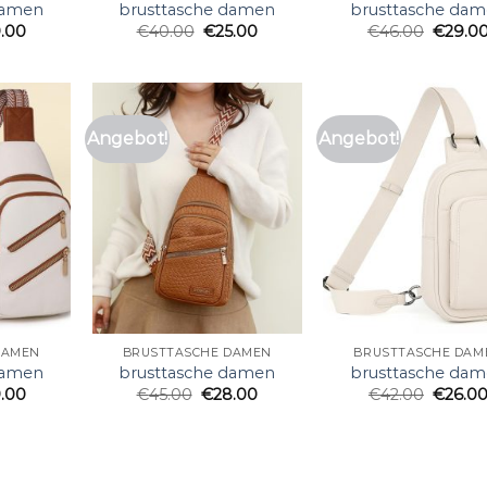
damen
brusttasche damen
brusttasche da
.00
€
40.00
€
25.00
€
46.00
€
29.0
Angebot!
Angebot!
DAMEN
BRUSTTASCHE DAMEN
BRUSTTASCHE DAM
damen
brusttasche damen
brusttasche da
.00
€
45.00
€
28.00
€
42.00
€
26.0