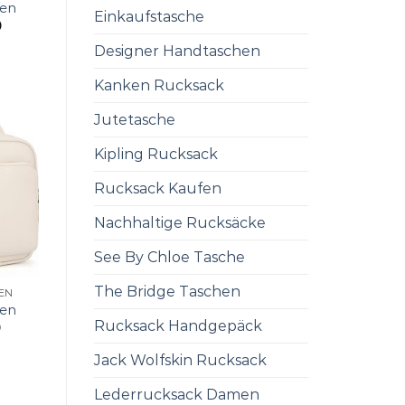
men
Einkaufstasche
0
Designer Handtaschen
Kanken Rucksack
Jutetasche
Kipling Rucksack
Rucksack Kaufen
Nachhaltige Rucksäcke
See By Chloe Tasche
The Bridge Taschen
EN
men
Rucksack Handgepäck
0
Jack Wolfskin Rucksack
Lederrucksack Damen