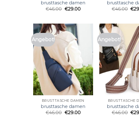
brusttasche damen
brusttasche 
€
46.00
€
29.00
€
46.00
€
29
Angebot!
Angebot!
BRUSTTASCHE DAMEN
BRUSTTASCHE 
brusttasche damen
brusttasche 
€
46.00
€
29.00
€
46.00
€
29