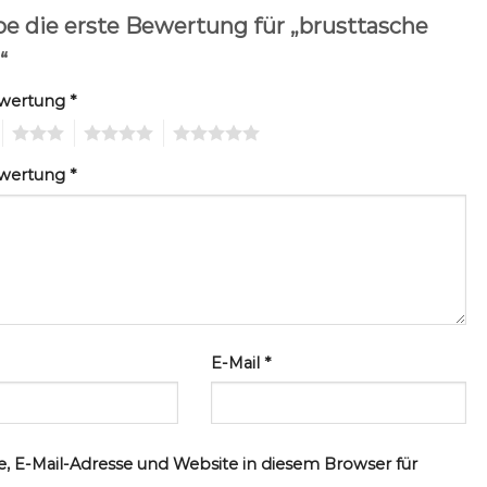
be die erste Bewertung für „brusttasche
“
ewertung
*
3
4
5
ewertung
*
E-Mail
*
, E-Mail-Adresse und Website in diesem Browser für