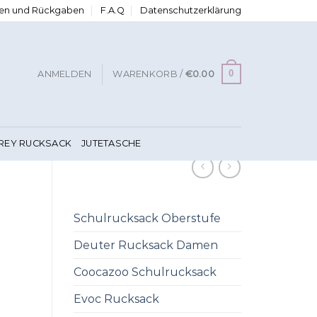
ngen und Rückgaben
F.A.Q
Datenschutzerklärung
0
ANMELDEN
WARENKORB /
€
0.00
FREY RUCKSACK
JUTETASCHE
Schulrucksack Oberstufe
Deuter Rucksack Damen
Coocazoo Schulrucksack
Evoc Rucksack