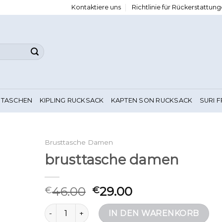
Kontaktiere uns
Richtlinie für Rückerstattu
 TASCHEN
KIPLING RUCKSACK
KAPTEN SON RUCKSACK
SURI 
Brusttasche Damen
brusttasche damen
46.00
29.00
€
€
brusttasche damen Menge
IN DEN WARENKORB