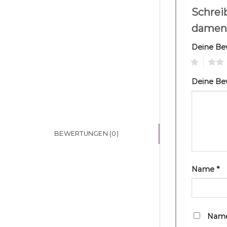
Schrei
damen
Deine B
1
2
Deine B
BEWERTUNGEN (0)
Name
*
Name