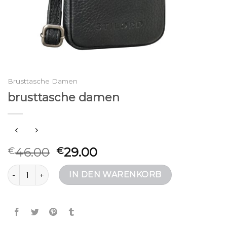
Brusttasche Damen
brusttasche damen
46.00
29.00
€
€
brusttasche damen Menge
IN DEN WARENKORB