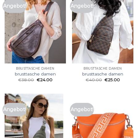
Angebot!
Angebot!
BRUSTTASCHE DAMEN
BRUSTTASCHE DAMEN
brusttasche damen
brusttasche damen
€
38.00
€
24.00
€
40.00
€
25.00
Angebot!
Angebot!